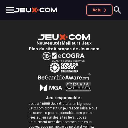
Actu
Educatifs
Labyrinthe
ux
Nouveautés
Meilleurs Jeux
Plan du site
A propos de Jeux.com
sino
x de casino
Jeux vidéos
Jeu responsable :
Joue à 16000 Jeux Gratuits en Ligne sur
Jeux.com promeut un jeu responsable. Nous
ne sommes pas responsables des pertes
 jeux gratuits
liées au jeu sur des sites tiers. Jouez
uniquement avec des sommes que vous
pouvez vous permettre de perdre et vérifiez