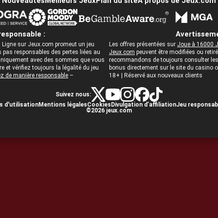
Nouveautés
Meilleurs Jeux
Plan du site
A propos de Jeux.com
responsable :
Avertisseme
 Ligne sur Jeux.com promeut un jeu
Les offres présentées sur
Joue à 16000 J
pas responsables des pertes liées au
Jeux.com
peuvent être modifiées ou reti
ez uniquement avec des sommes que vous
recommandons de toujours consulter les c
 et vérifiez toujours la légalité du jeu
bonus directement sur le site du casino
z de manière responsable
–
18+ | Réservé aux nouveaux clients
Suivez nous:
 d'utilisation
Mentions légales
Cookies
Divulgation d’affiliation
Jeu responsab
©2026 jeux.com