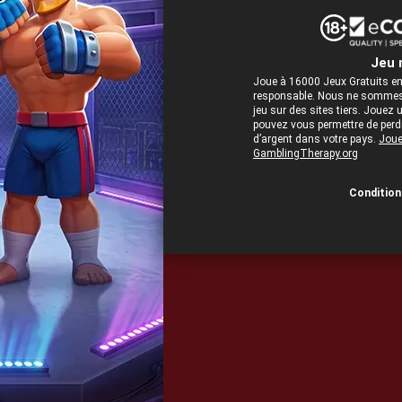
Jeu 
Joue à 16000 Jeux Gratuits en
responsable. Nous ne sommes 
jeu sur des sites tiers. Jou
pouvez vous permettre de perdre
d’argent dans votre pays.
Joue
GamblingTherapy.org
Conditions