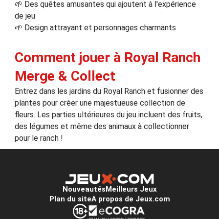
🌱 Des quêtes amusantes qui ajoutent à l'expérience
de jeu
🌱 Design attrayant et personnages charmants
Comment jouer à Royal Ranch
Merge & Collect
Entrez dans les jardins du Royal Ranch et fusionner des
plantes pour créer une majestueuse collection de
fleurs. Les parties ultérieures du jeu incluent des fruits,
des légumes et même des animaux à collectionner
pour le ranch !
Nouveautés
Meilleurs Jeux
Plan du site
A propos de Jeux.com