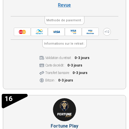
Revue
Methode de paiement :
+12
Informations sur le retrait :
Validation du retrait :
0-3 jours
Carte de crédit :
0-3 jours
Transfert bancaire :
0-3 jours
Bitcoin :
0-3 jours
16
Fortune Play