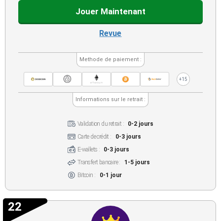
Jouer Maintenant
Revue
Methode de paiement :
+15
Informations sur le retrait :
Validation du retrait :
0-2 jours
Carte de crédit :
0-3 jours
E-wallets :
0-3 jours
Transfert bancaire :
1-5 jours
Bitcoin :
0-1 jour
22