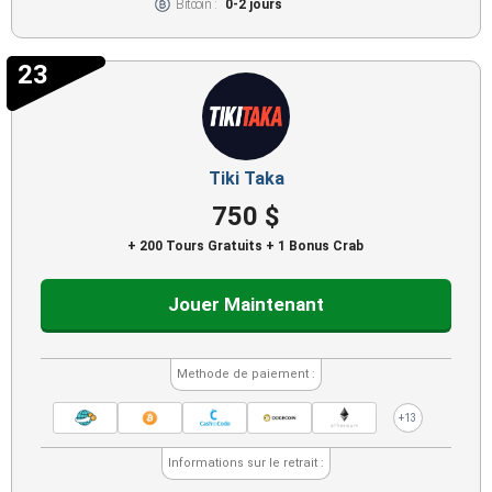
Bitcoin :
0-2 jours
23
Tiki Taka
750 $
+ 200 Tours Gratuits + 1 Bonus Crab
Jouer Maintenant
Methode de paiement :
+13
Informations sur le retrait :