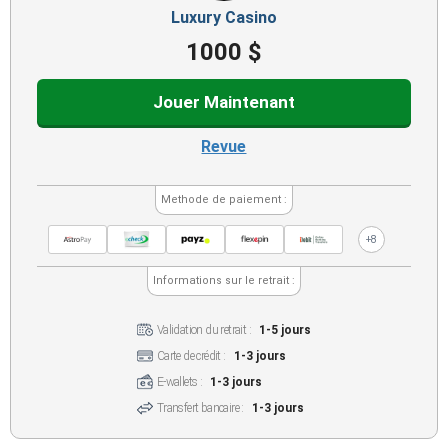
Luxury Casino
1000 $
Jouer Maintenant
Revue
Methode de paiement :
+8
Informations sur le retrait :
Validation du retrait :
1-5 jours
Carte de crédit :
1-3 jours
E-wallets :
1-3 jours
Transfert bancaire :
1-3 jours