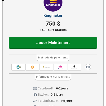
Kingmaker
750 $
+ 50 Tours Gratuits
Jouer Maintenant
Methode de paiement :
+18
Informations sur le retrait :
Carte de crédit :
0-2 jours
E-wallets :
0-2 jours
Transfert bancaire :
1-5 jours