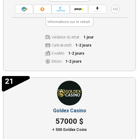
+22
Informations sur le retrait :
Validation du retrait :
1 jour
Carte de crédit :
1-2 jours
E-wallets :
1-2 jours
Bitcoin :
1-2 jours
21
Goldex Casino
57000 $
+ 500 Goldex Coins