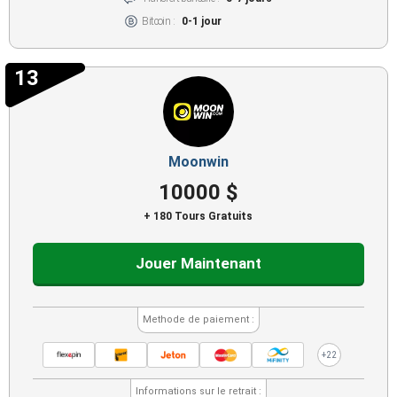
Bitcoin :
0-1 jour
13
Moonwin
10000 $
+ 180 Tours Gratuits
Jouer Maintenant
Methode de paiement :
+22
Informations sur le retrait :