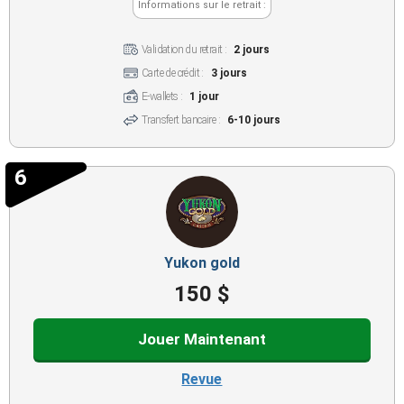
Informations sur le retrait :
Validation du retrait :
2 jours
Carte de crédit :
3 jours
E-wallets :
1 jour
Transfert bancaire :
6-10 jours
6
Yukon gold
150 $
Jouer Maintenant
Revue