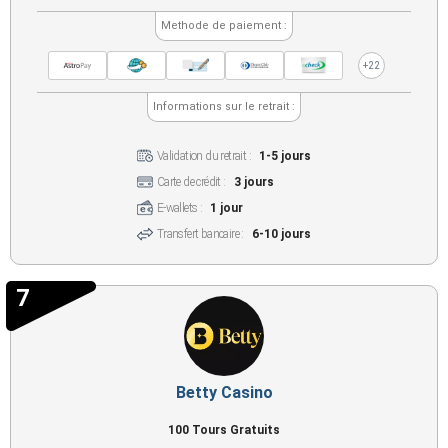
Methode de paiement :
+22
Informations sur le retrait :
Validation du retrait :
1-5 jours
Carte de crédit :
3 jours
E-wallets :
1 jour
Transfert bancaire :
6-10 jours
7
Betty Casino
100 Tours Gratuits