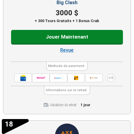
Big Clash
3000 $
+ 300 Tours Gratuits + 1 Bonus Crab
Jouer Maintenant
Revue
Methode de paiement :
+15
Informations sur le retrait :
Validation du retrait :
1 jour
18