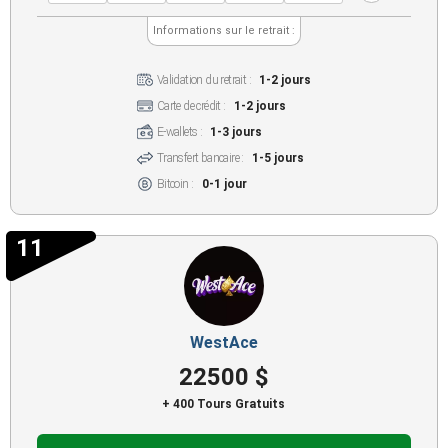
Informations sur le retrait :
Validation du retrait :
1-2 jours
Carte de crédit :
1-2 jours
E-wallets :
1-3 jours
Transfert bancaire :
1-5 jours
Bitcoin :
0-1 jour
11
WestAce
22500 $
+ 400 Tours Gratuits