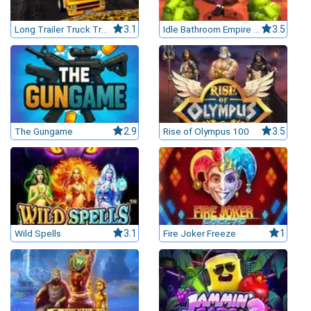
Long Trailer Truck Transport Sim
3.1
Idle Bathroom Empire Tycoon
3.5
leurs casinos par licences et Certifications
ssement casinos au Canada
The Gungame
2.9
Rise of Olympus 100
3.5
Wild Spells
3.1
Fire Joker Freeze
1