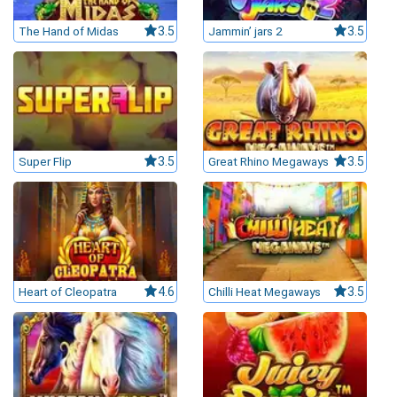
The Hand of Midas
3.5
Jammin’ jars 2
3.5
Super Flip
3.5
Great Rhino Megaways
3.5
Heart of Cleopatra
4.6
Chilli Heat Megaways
3.5