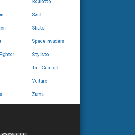
Roulette
on
Saut
ion
Skate
e
Space invaders
Fighter
Styliste
Tir - Combat
Voiture
s
Zuma