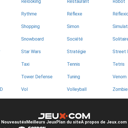
Relooking
Restaurant
Robot
Rythme
Réflexe
Réflexi
Shopping
Simon
Simulat
Snowboard
Société
Solitair
r
Star Wars
Stratégie
Street 
Taxi
Tennis
Tetris
Tower Defense
Tuning
Venom
3D
Vol
Volleyball
Zombie
Nouveautés
Meilleurs Jeux
Plan du site
A propos de Jeux.com