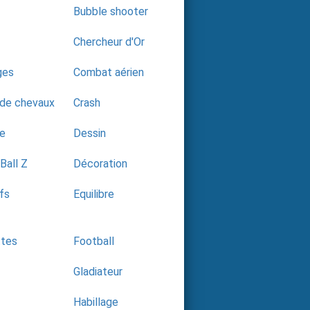
Bubble shooter
Chercheur d'Or
ges
Combat aérien
 de chevaux
Crash
te
Dessin
Ball Z
Décoration
fs
Equilibre
ttes
Football
Gladiateur
Habillage