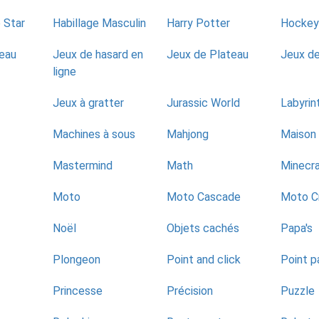
 Star
Habillage Masculin
Harry Potter
Hockey
eau
Jeux de hasard en
Jeux de Plateau
Jeux de
ligne
Jeux à gratter
Jurassic World
Labyrin
Machines à sous
Mahjong
Maison
Mastermind
Math
Minecr
Moto
Moto Cascade
Moto C
Noël
Objets cachés
Papa's
Plongeon
Point and click
Point p
Princesse
Précision
Puzzle