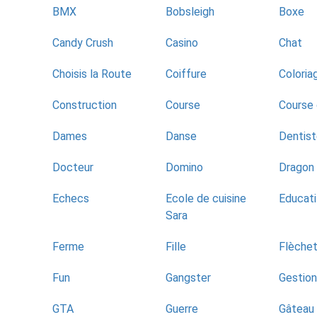
BMX
Bobsleigh
Boxe
Candy Crush
Casino
Chat
Choisis la Route
Coiffure
Coloria
Construction
Course
Course
Dames
Danse
Dentis
Docteur
Domino
Dragon 
Echecs
Ecole de cuisine
Educati
Sara
Ferme
Fille
Flèche
Fun
Gangster
Gestion
GTA
Guerre
Gâteau