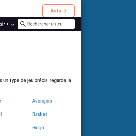
Actu
oir +
 un type de jeu précis, regarde la
x
Avengers
l
Basket
Bingo