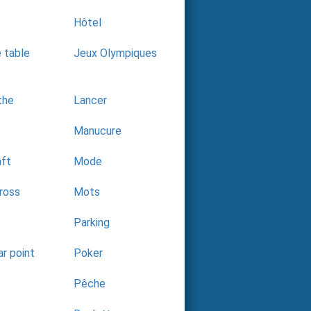
Hôtel
 table
Jeux Olympiques
the
Lancer
Manucure
aft
Mode
ross
Mots
Parking
ar point
Poker
Pêche