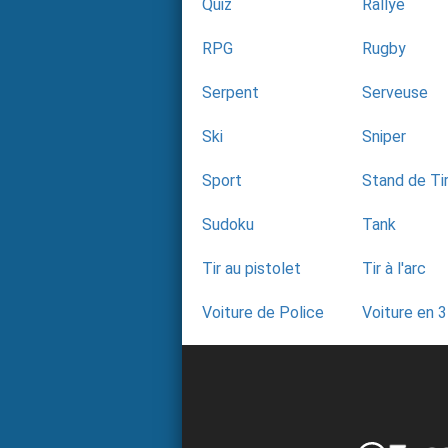
Quiz
Rallye
RPG
Rugby
Serpent
Serveuse
Ski
Sniper
Sport
Stand de Ti
Sudoku
Tank
Tir au pistolet
Tir à l'arc
Voiture de Police
Voiture en 