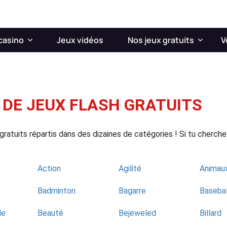
casino
Jeux vidéos
Nos jeux gratuits
V
 DE JEUX FLASH GRATUITS
ratuits répartis dans des dizaines de catégories ! Si tu cherches
Action
Agilité
Animau
Badminton
Bagarre
Basebal
le
Beauté
Bejeweled
Billard