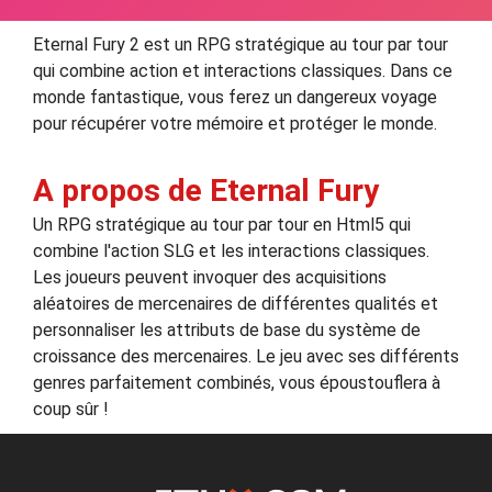
Eternal Fury 2 est un RPG stratégique au tour par tour
qui combine action et interactions classiques. Dans ce
monde fantastique, vous ferez un dangereux voyage
pour récupérer votre mémoire et protéger le monde.
A propos de Eternal Fury
Un RPG stratégique au tour par tour en Html5 qui
combine l'action SLG et les interactions classiques.
Les joueurs peuvent invoquer des acquisitions
aléatoires de mercenaires de différentes qualités et
personnaliser les attributs de base du système de
croissance des mercenaires. Le jeu avec ses différents
genres parfaitement combinés, vous époustouflera à
coup sûr !