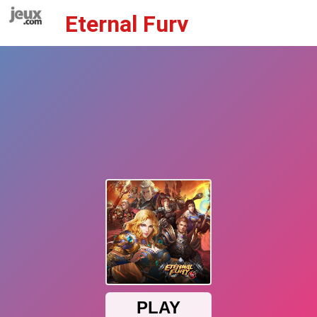
Eternal Fury
Jeux.com
/
Jeux Sociaux
/ Eternal Fury
Ajoute ce jeu à tes favoris
Comment jouer ?