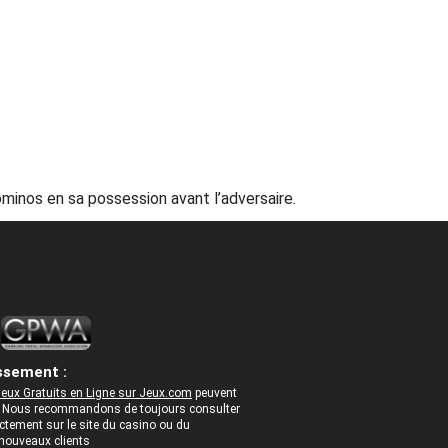
minos en sa possession avant l’adversaire.
ssement :
eux Gratuits en Ligne sur Jeux.com
peuvent
t. Nous recommandons de toujours consulter
rectement sur le site du casino ou du
nouveaux clients