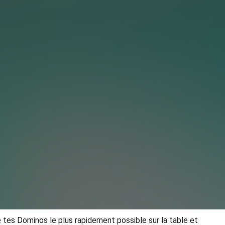
 tes Dominos le plus rapidement possible sur la table et