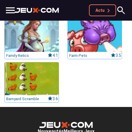
Actu
Fille
Animaux
Ferme
ux
sino
Family Relics
4.1
Farm Pets
3.5
x de casino
Jeux vidéos
Barnyard Scramble
3.6
 jeux gratuits
Nouveautés
Meilleurs Jeux