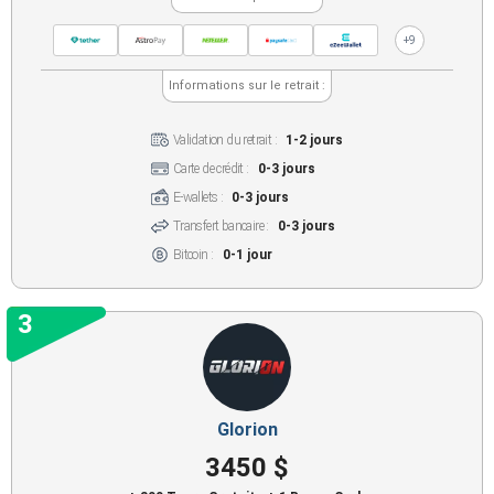
+9
Informations sur le retrait :
Validation du retrait :
1-2 jours
Carte de crédit :
0-3 jours
E-wallets :
0-3 jours
Transfert bancaire :
0-3 jours
Bitcoin :
0-1 jour
3
Glorion
3450 $