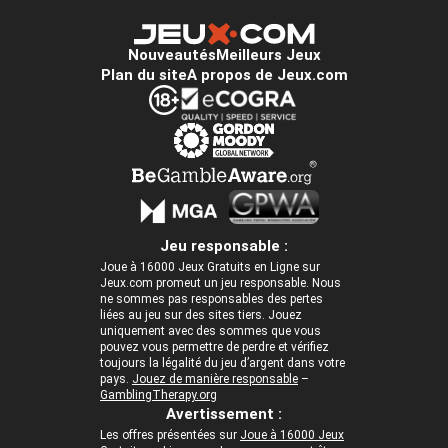
Nouveautés
Meilleurs Jeux
Plan du site
A propos de Jeux.com
Jeu responsable :
Joue à 16000 Jeux Gratuits en Ligne sur
Jeux.com promeut un jeu responsable. Nous
ne sommes pas responsables des pertes
liées au jeu sur des sites tiers. Jouez
uniquement avec des sommes que vous
pouvez vous permettre de perdre et vérifiez
toujours la légalité du jeu d’argent dans votre
pays.
Jouez de manière responsable
–
GamblingTherapy.org
Avertissement :
Les offres présentées sur
Joue à 16000 Jeux