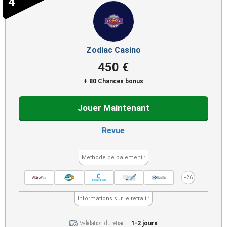
4
Zodiac Casino
450 €
+ 80 Chances bonus
Jouer Maintenant
Revue
Methode de paiement :
+26
Informations sur le retrait :
Validation du retrait :
1-2 jours