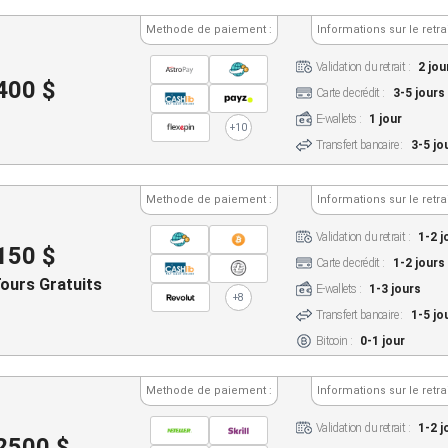
Methode de paiement :
Informations sur le retrai
Validation du retrait :
2 jou
400 $
Carte de crédit :
3-5 jours
E-wallets :
1 jour
+10
Transfert bancaire :
3-5 jo
Methode de paiement :
Informations sur le retrai
Validation du retrait :
1-2 j
150 $
Carte de crédit :
1-2 jours
Tours Gratuits
E-wallets :
1-3 jours
+8
Transfert bancaire :
1-5 jo
Bitcoin :
0-1 jour
Methode de paiement :
Informations sur le retrai
Validation du retrait :
1-2 j
2500 $