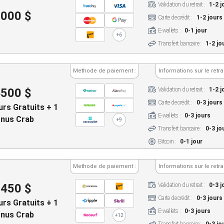
Validation du retrait :
1-2 j
000 $
Carte de crédit :
1-2 jours
E-wallets :
0-1 jour
+6
Transfert bancaire :
1-2 jo
Methode de paiement :
Informations sur le retrai
500 $
Validation du retrait :
1-2 j
Carte de crédit :
0-3 jours
urs Gratuits + 1
E-wallets :
0-3 jours
nus Crab
+9
Transfert bancaire :
0-3 jo
Bitcoin :
0-1 jour
Methode de paiement :
Informations sur le retrai
450 $
Validation du retrait :
0-3 j
Carte de crédit :
0-3 jours
urs Gratuits + 1
E-wallets :
0-3 jours
nus Crab
+12