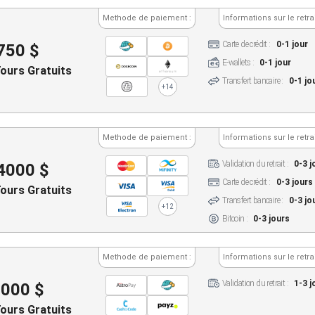
Methode de paiement :
Informations sur le retrai
Carte de crédit :
0-1 jour
750 $
E-wallets :
0-1 jour
Tours Gratuits
Transfert bancaire :
0-1 jo
+14
Methode de paiement :
Informations sur le retrai
Validation du retrait :
0-3 j
4000 $
Carte de crédit :
0-3 jours
Tours Gratuits
Transfert bancaire :
0-3 jo
+12
Bitcoin :
0-3 jours
Methode de paiement :
Informations sur le retrai
Validation du retrait :
1-3 j
000 $
Tours Gratuits