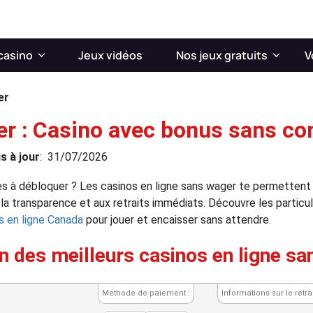
casino
Jeux vidéos
Nos jeux gratuits
V
er
r : Casino avec bonus sans co
s à jour
:
31/07/2026
s à débloquer ? Les casinos en ligne sans wager te permettent d
 à la transparence et aux retraits immédiats. Découvre les partic
s en ligne Canada
pour jouer et encaisser sans attendre.
n des meilleurs casinos en ligne s
Methode de paiement :
Informations sur le retrai