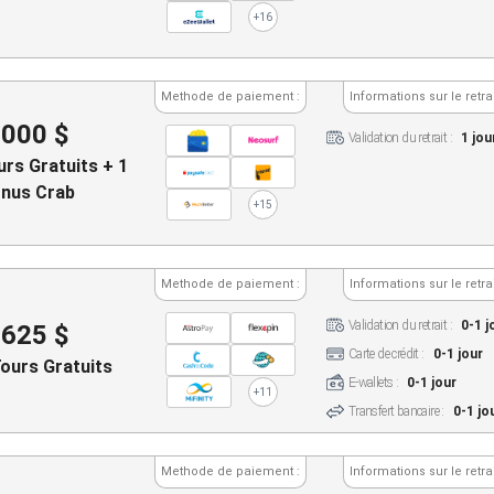
+16
Methode de paiement :
Informations sur le retrai
000 $
Validation du retrait :
1 jou
urs Gratuits + 1
nus Crab
+15
Methode de paiement :
Informations sur le retrai
Validation du retrait :
0-1 j
625 $
Carte de crédit :
0-1 jour
Tours Gratuits
E-wallets :
0-1 jour
+11
Transfert bancaire :
0-1 jo
Methode de paiement :
Informations sur le retrai