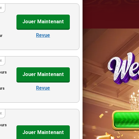
t :
Jouer Maintenant
Revue
ur
t :
ours
Jouer Maintenant
Revue
urs
t :
ours
Jouer Maintenant