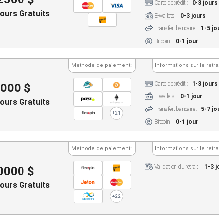
Carte de crédit :
0-3 jours
Tours Gratuits
E-wallets :
0-3 jours
Transfert bancaire :
1-5 jo
Bitcoin :
0-1 jour
Methode de paiement :
Informations sur le retrai
Carte de crédit :
1-3 jours
000 $
E-wallets :
0-1 jour
Tours Gratuits
Transfert bancaire :
5-7 jo
+21
Bitcoin :
0-1 jour
Methode de paiement :
Informations sur le retrai
Validation du retrait :
1-3 j
0000 $
Tours Gratuits
+22