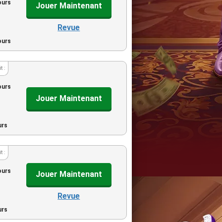
ours
Jouer Maintenant
Revue
ours
t :
ours
Jouer Maintenant
urs
t :
ours
Jouer Maintenant
Revue
urs