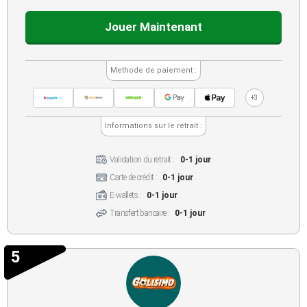
Jouer Maintenant
Methode de paiement :
+3
Informations sur le retrait :
Validation du retrait :
0-1 jour
Carte de crédit :
0-1 jour
E-wallets :
0-1 jour
Transfert bancaire :
0-1 jour
5