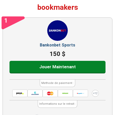
bookmakers
asino
Jeux de casino
Jeux vidéos
Nos jeux gr
1
ues de casino
rion Casino
ky7 Even Casino
Bankonbet Sports
xander Casino
150 $
 Set Spin Casino
Jouer Maintenant
cer Casino
Methode de paiement :
 Bonus Casino
+12
Informations sur le retrait :
ssement par méthode de paiement