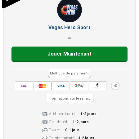
Vegas Hero Sport
–
Jouer Maintenant
Methode de paiement :
+5
Informations sur le retrait :
Validation du retrait :
1-2 jours
Carte de crédit :
1-2 jours
E-wallets :
0-1 jour
Transfert bancaire :
1-2 jours