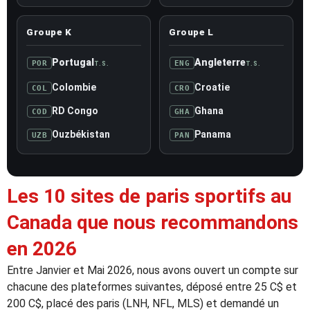
Groupe K
Groupe L
Portugal
Angleterre
POR
ENG
T.S.
T.S.
Colombie
Croatie
COL
CRO
RD Congo
Ghana
COD
GHA
Ouzbékistan
Panama
UZB
PAN
Les 10 sites de paris sportifs au
Canada que nous recommandons
en 2026
Entre Janvier et Mai 2026, nous avons ouvert un compte sur
chacune des plateformes suivantes, déposé entre 25 C$ et
200 C$, placé des paris (LNH, NFL, MLS) et demandé un