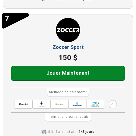
7
Zoccer Sport
150 $
Jouer Maintenant
Methode de paiement :
+10
Informations sur le retrait :
Validation du retrait :
1-3 jours