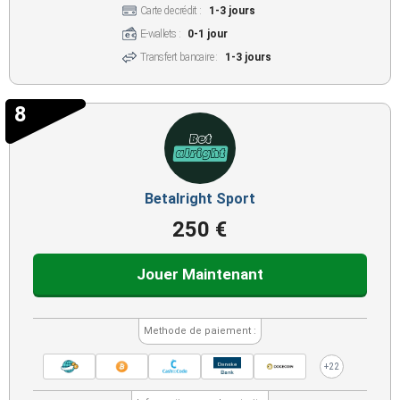
Carte de crédit :
1-3 jours
E-wallets :
0-1 jour
Transfert bancaire :
1-3 jours
8
Betalright Sport
250 €
Jouer Maintenant
Methode de paiement :
+22