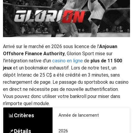
Arrivé sur le marché en 2026 sous licence de l'
Anjouan
Offshore Finance Authority
, Glorion Sport mise sur
l'intégration native d'un
casino en ligne
de
plus de 11 500
jeux
et un bookmaker exhaustif. Lors de notre test, un
dépôt Interac de 25 C$ a été crédité en 3 minutes, sans
rechargement de page. Le passage du sportsbook au casino
en direct ne nécessite pas de nouvelle authentification.
Vous pouvez donc utiliser votre bankroll pour miser dans
n’importe quel module.
📊
Critères
Année de lancement
📌
Détails
2026