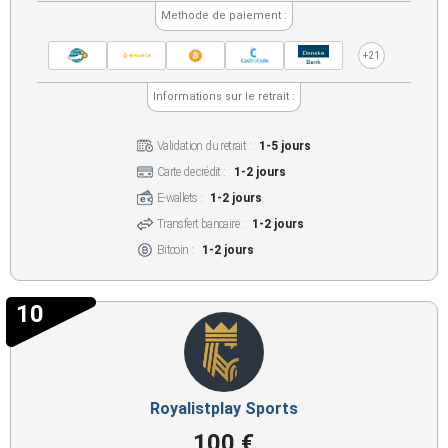
Methode de paiement :
+21
Informations sur le retrait :
Validation du retrait :
1-5 jours
Carte de crédit :
1-2 jours
E-wallets :
1-2 jours
Transfert bancaire :
1-2 jours
Bitcoin :
1-2 jours
10
Royalistplay Sports
100 €