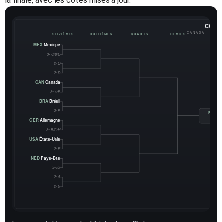
la finale, avec les cotes mises à jour.
COUP
CANADA · MEXIQ
SEIZIÈMES
HUITIÈMES
QUARTS
DEMIES
MEX
Mexique
3ᵉ C/D/E
2ᵉ C
2ᵉ D
CAN
Canada
3ᵉ A/F
BRA
Brésil
2ᵉ F
FINAL
GER
Allemagne
3ᵉ B/G/H
USA
États-Unis
C
2ᵉ E
19 jui
NED
Pays-Bas
3ᵉ I/J
2ᵉ A
2ᵉ B