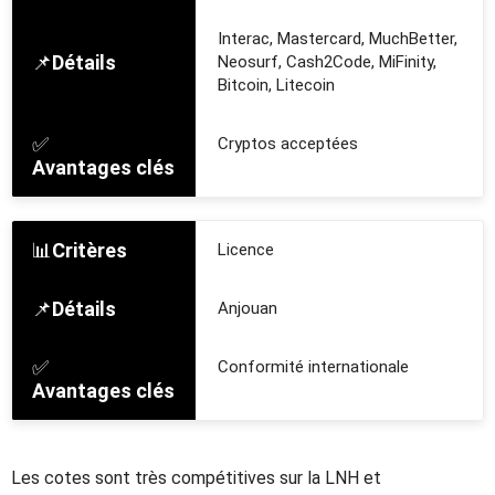
Interac, Mastercard, MuchBetter,
📌
Détails
Neosurf, Cash2Code, MiFinity,
Bitcoin, Litecoin
✅
Cryptos acceptées
Avantages clés
📊
Critères
Licence
📌
Détails
Anjouan
✅
Conformité internationale
Avantages clés
Les cotes sont très compétitives sur la LNH et