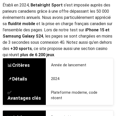
Établi en 2024,
Betalright Sport
s'est imposée auprès des
parieurs canadiens grâce à une offre dépassant les 50 000
événements annuels. Nous avons particulièrement apprécié
sa
fluidité mobile
et la prise en charge français canadien sur
l'ensemble des pages. Lors de notre test sur
iPhone 15 et
Samsung Galaxy S24
, les pages se sont chargées en moins
de 3 secondes sous connexion 4G. Notez aussi qu’en dehors
des
+30 sports
, ce site propose aussi une section casino
qui réunit
plus de 6 200 jeux
.
📊
Critères
Année de lancement
📌
Détails
2024
✅
Plateforme moderne, code
Avantages clés
récent