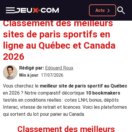
Actu
Paris sportifs
Classement des meilleurs
ux
sites de paris sportifs en
ligne au Québec et Canada
sino
2026
Rédigé par
:
Edouard Roux
Mis à jour
:
17/07/2026
x de casino
Vous cherchez le
meilleur site de paris sportif au Québec
en 2026 ? Notre comparatif décortique
10 bookmakers
Jeux vidéos
testés en conditions réelles : cotes LNH, bonus, dépôts
Interac, vitesse de retrait et licences. Voici les plateformes
qui sortent du lot pour parier au Canada.
 jeux gratuits
Classement des meilleurs