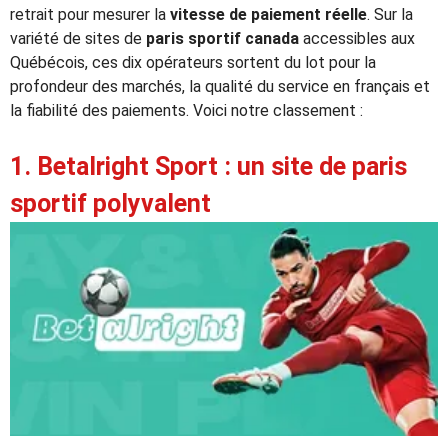
retrait pour mesurer la
vitesse de paiement réelle
. Sur la
variété de sites de
paris sportif canada
accessibles aux
Québécois, ces dix opérateurs sortent du lot pour la
profondeur des marchés, la qualité du service en français et
la fiabilité des paiements. Voici notre classement :
1. Betalright Sport : un site de paris
sportif polyvalent