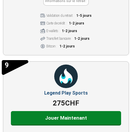
Informations sur le retrait :
Validation du retrait :
1-5 jours
Carte de crédit :
1-2 jours
E-wallets :
1-2 jours
Transfert bancaire :
1-2 jours
Bitcoin :
1-2 jours
9
Legend Play Sports
275CHF
Jouer Maintenant