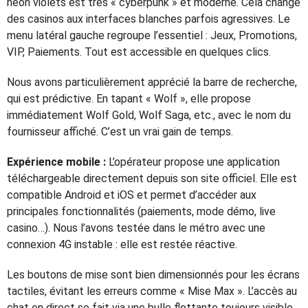
néon violets est très « cyberpunk » et moderne. Cela change
des casinos aux interfaces blanches parfois agressives. Le
menu latéral gauche regroupe l’essentiel : Jeux, Promotions,
VIP, Paiements. Tout est accessible en quelques clics.
Nous avons particulièrement apprécié la barre de recherche,
qui est prédictive. En tapant « Wolf », elle propose
immédiatement Wolf Gold, Wolf Saga, etc., avec le nom du
fournisseur affiché. C’est un vrai gain de temps.
Expérience mobile :
L’opérateur propose une application
téléchargeable directement depuis son site officiel. Elle est
compatible Android et iOS et permet d’accéder aux
principales fonctionnalités (paiements, mode démo, live
casino…). Nous l’avons testée dans le métro avec une
connexion 4G instable : elle est restée réactive.
Les boutons de mise sont bien dimensionnés pour les écrans
tactiles, évitant les erreurs comme « Mise Max ». L’accès au
chat en direct se fait via une bulle flottante toujours visible,