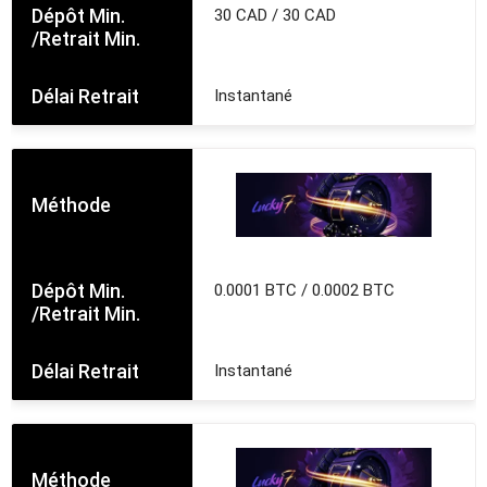
Dépôt Min.
30 CAD / 30 CAD
/Retrait Min.
Délai Retrait
Instantané
Méthode
Dépôt Min.
0.0001 BTC / 0.0002 BTC
/Retrait Min.
Délai Retrait
Instantané
Méthode