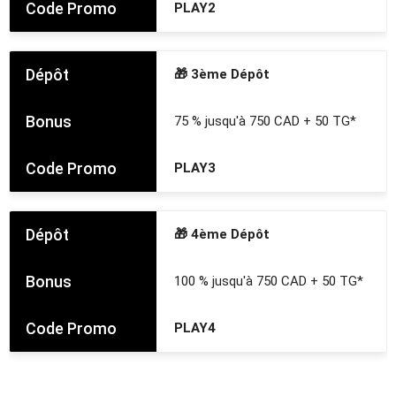
Code Promo
PLAY2
Dépôt
🎁 3ème Dépôt
Bonus
75 % jusqu'à 750 CAD + 50 TG*
Code Promo
PLAY3
Dépôt
🎁 4ème Dépôt
Bonus
100 % jusqu'à 750 CAD + 50 TG*
Code Promo
PLAY4