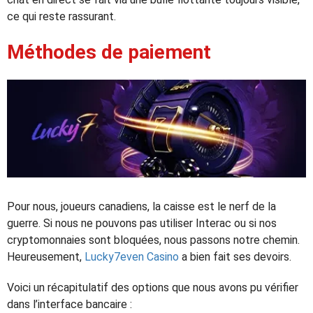
ce qui reste rassurant.
Méthodes de paiement
Pour nous, joueurs canadiens, la caisse est le nerf de la
guerre. Si nous ne pouvons pas utiliser Interac ou si nos
cryptomonnaies sont bloquées, nous passons notre chemin.
Heureusement,
Lucky7even Casino
a bien fait ses devoirs.
Voici un récapitulatif des options que nous avons pu vérifier
dans l’interface bancaire :