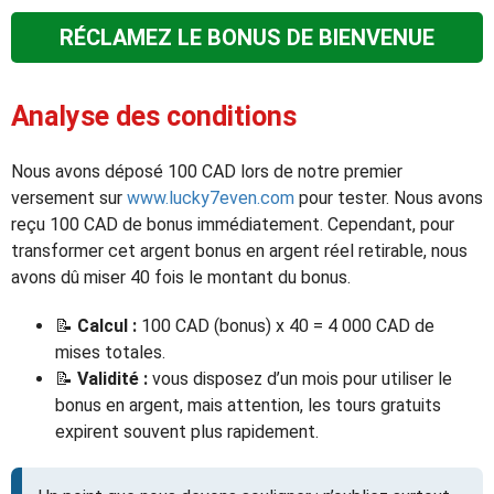
RÉCLAMEZ LE BONUS DE BIENVENUE
Analyse des conditions
Nous avons déposé 100 CAD lors de notre premier
versement sur
www.lucky7even.com
pour tester. Nous avons
reçu 100 CAD de bonus immédiatement. Cependant, pour
transformer cet argent bonus en argent réel retirable, nous
avons dû miser 40 fois le montant du bonus.
📝
Calcul :
100 CAD (bonus) x 40 = 4 000 CAD de
mises totales.
📝
Validité :
vous disposez d’un mois pour utiliser le
bonus en argent, mais attention, les tours gratuits
expirent souvent plus rapidement.