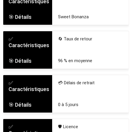
Caractéristiques
🎯 Détails
Sweet Bonanza
✅
🔄️ Taux de retour
Caractéristiques
🎯 Détails
96 % en moyenne
✅
💳 Délais de retrait
Caractéristiques
🎯 Détails
0 à 5 jours
✅
🛡️ Licence