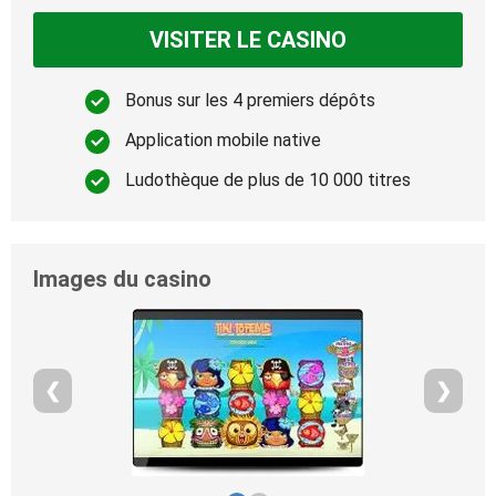
asino
Jeux de casino
Jeux vidéos
Nos jeux gr
VISITER LE CASINO
ues de casino
Bonus sur les 4 premiers dépôts
Application mobile native
rion Casino
Ludothèque de plus de 10 000 titres
ky7 Even Casino
xander Casino
 Set Spin Casino
Images du casino
cer Casino
 Bonus Casino
❮
❯
ssement par méthode de paiement