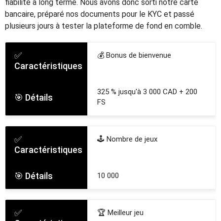
fiabilité à long terme. Nous avons donc sorti notre carte
bancaire, préparé nos documents pour le KYC et passé
plusieurs jours à tester la plateforme de fond en comble.
✅
💰 Bonus de bienvenue
Caractéristiques
325 % jusqu'à 3 000 CAD + 200
🎯 Détails
FS
✅
🕹️ Nombre de jeux
Caractéristiques
🎯 Détails
10 000
✅
🏆 Meilleur jeu