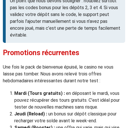
Un point que nous devons souligner : n’oubliez surtout
pas les codes bonus pour les dépôts 2, 3 et 4. Si vous
validez votre dépôt sans le code, le support peut
parfois l’ajouter manuellement si vous n’avez pas
encore joué, mais c’est une perte de temps facilement
évitable.
Promotions récurrentes
Une fois le pack de bienvenue épuisé, le casino ne vous
laisse pas tomber. Nous avons relevé trois offres
hebdomadaires intéressantes durant notre test :
Mardi (Tours gratuits) :
en déposant le mardi, vous
pouvez récupérer des tours gratuits. C’est idéal pour
tester de nouvelles machines sans risque.
Jeudi (Reload) :
un bonus sur dépôt classique pour
recharger votre solde avant le week-end.
Samedi (Booster) :
une offre qui varie, mais qui vise