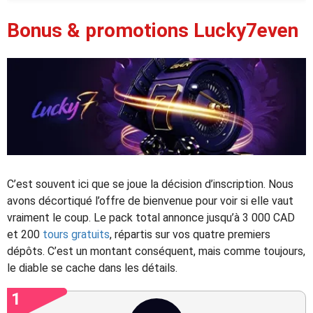
Bonus & promotions Lucky7even
C’est souvent ici que se joue la décision d’inscription. Nous
avons décortiqué l’offre de bienvenue pour voir si elle vaut
vraiment le coup. Le pack total annonce jusqu’à 3 000 CAD
et 200
tours gratuits
, répartis sur vos quatre premiers
dépôts. C’est un montant conséquent, mais comme toujours,
le diable se cache dans les détails.
1