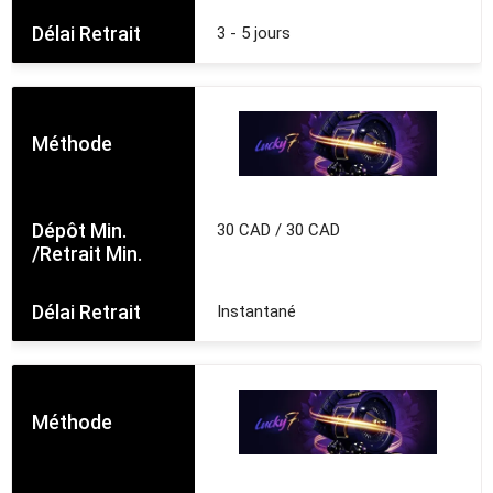
Délai Retrait
3 - 5 jours
Méthode
Dépôt Min.
30 CAD / 30 CAD
/Retrait Min.
Délai Retrait
Instantané
Méthode