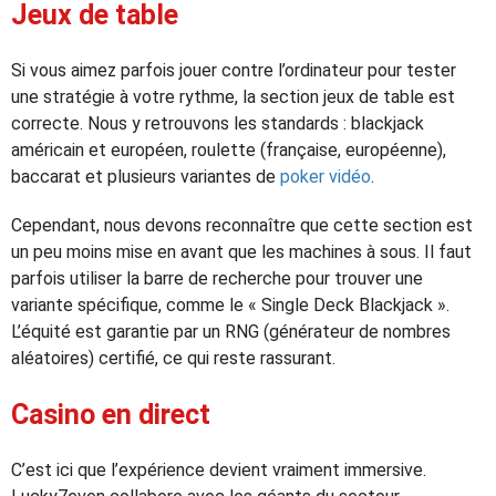
Jeux de table
Si vous aimez parfois jouer contre l’ordinateur pour tester
une stratégie à votre rythme, la section jeux de table est
correcte. Nous y retrouvons les standards : blackjack
américain et européen, roulette (française, européenne),
baccarat et plusieurs variantes de
poker vidéo
.
Cependant, nous devons reconnaître que cette section est
un peu moins mise en avant que les machines à sous. Il faut
parfois utiliser la barre de recherche pour trouver une
variante spécifique, comme le « Single Deck Blackjack ».
L’équité est garantie par un RNG (générateur de nombres
aléatoires) certifié, ce qui reste rassurant.
Casino en direct
C’est ici que l’expérience devient vraiment immersive.