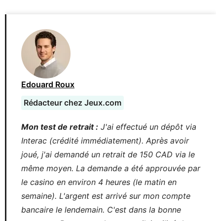
Edouard Roux
Rédacteur chez Jeux.com
Mon test de retrait :
J'ai effectué un dépôt via
Interac (crédité immédiatement). Après avoir
joué, j'ai demandé un retrait de 150 CAD via le
même moyen. La demande a été approuvée par
le casino en environ 4 heures (le matin en
semaine). L'argent est arrivé sur mon compte
bancaire le lendemain. C'est dans la bonne