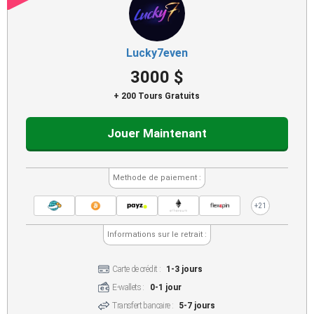
Lucky7even
3000 $
+ 200 Tours Gratuits
Jouer Maintenant
Methode de paiement :
+21
Informations sur le retrait :
Carte de crédit :
1-3 jours
E-wallets :
0-1 jour
Transfert bancaire :
5-7 jours