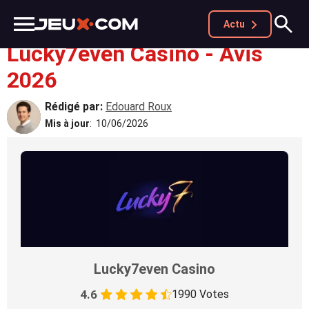
Actu
Lucky7even Casino - Avis 2026
Lucky7even Casino - Avis
ux
2026
Rédigé par
:
Edouard Roux
Mis à jour
:
10/06/2026
sino
x de casino
Jeux vidéos
Lucky7even Casino
 jeux gratuits
4.6
1990 Votes