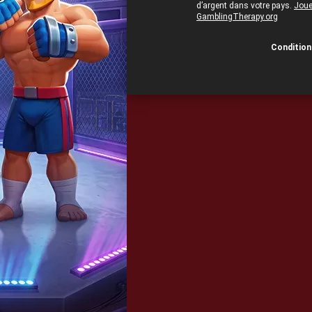
d’argent dans votre pays.
Joue
GamblingTherapy.org
Conditions