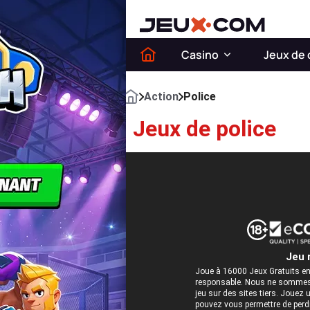
Casino
Jeux de 
Action
Police
Jeux de police
Jeu 
Joue à 16000 Jeux Gratuits en
responsable. Nous ne sommes 
jeu sur des sites tiers. Jou
pouvez vous permettre de perdre