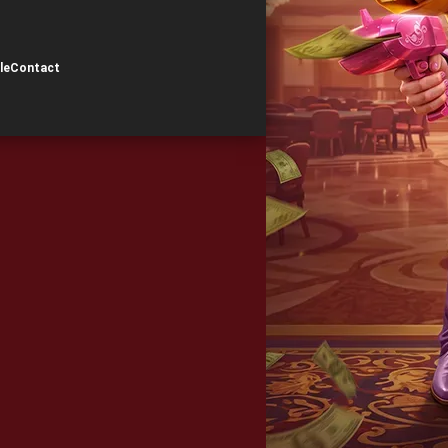
le
Contact