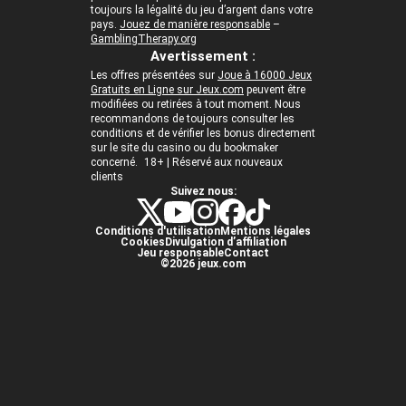
toujours la légalité du jeu d’argent dans votre
asino
Jeux de casino
Jeux vidéos
Nos jeux gr
pays.
Jouez de manière responsable
–
GamblingTherapy.org
Avertissement :
ues de casino
Les offres présentées sur
Joue à 16000 Jeux
Gratuits en Ligne sur Jeux.com
peuvent être
modifiées ou retirées à tout moment. Nous
rion Casino
recommandons de toujours consulter les
conditions et de vérifier les bonus directement
sur le site du casino ou du bookmaker
ky7 Even Casino
concerné. 18+ | Réservé aux nouveaux
clients
xander Casino
Suivez nous:
 Set Spin Casino
Conditions d'utilisation
Mentions légales
Cookies
Divulgation d’affiliation
cer Casino
Jeu responsable
Contact
©2026 jeux.com
 Bonus Casino
ssement par méthode de paiement