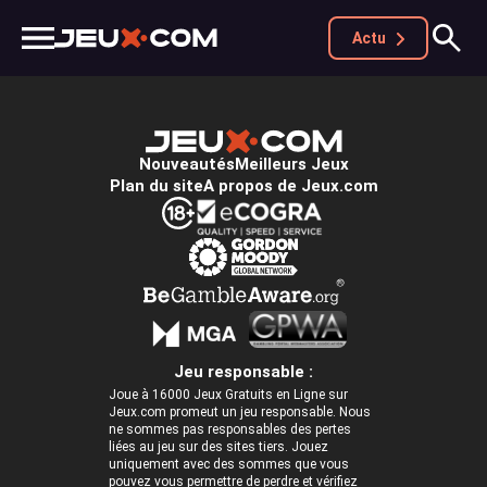
Actu
Fille
Docteur
ux
Nouveautés
Meilleurs Jeux
Plan du site
A propos de Jeux.com
sino
x de casino
Jeux vidéos
Jeu responsable :
Joue à 16000 Jeux Gratuits en Ligne sur
Jeux.com promeut un jeu responsable. Nous
ne sommes pas responsables des pertes
 jeux gratuits
liées au jeu sur des sites tiers. Jouez
uniquement avec des sommes que vous
pouvez vous permettre de perdre et vérifiez