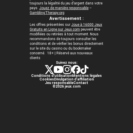
toujours la légalité du jeu d’argent dans votre
asino
Jeux de casino
Jeux vidéos
Nos jeux gr
pays.
Jouez de manière responsable
–
GamblingTherapy.org
Avertissement :
ues de casino
Les offres présentées sur
Joue à 16000 Jeux
Gratuits en Ligne sur Jeux.com
peuvent être
modifiées ou retirées à tout moment. Nous
rion Casino
recommandons de toujours consulter les
conditions et de vérifier les bonus directement
sur le site du casino ou du bookmaker
ky7 Even Casino
concerné. 18+ | Réservé aux nouveaux
clients
xander Casino
Suivez nous:
 Set Spin Casino
Conditions d'utilisation
Mentions légales
Cookies
Divulgation d’affiliation
cer Casino
Jeu responsable
Contact
©2026 jeux.com
 Bonus Casino
ssement par méthode de paiement