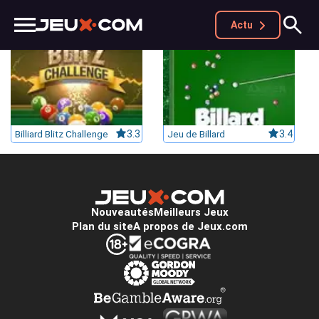
Actu
Sport
Billard
ux
sino
Billiard Blitz Challenge
3.3
Jeu de Billard
3.4
x de casino
Nouveautés
Meilleurs Jeux
Plan du site
A propos de Jeux.com
Jeux vidéos
 jeux gratuits