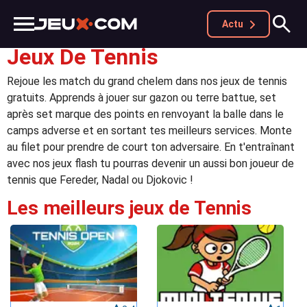
Actu
Sport
Tennis
Jeux De Tennis
ux
Rejoue les match du grand chelem dans nos jeux de tennis
gratuits. Apprends à jouer sur gazon ou terre battue, set
après set marque des points en renvoyant la balle dans le
sino
camps adverse et en sortant tes meilleurs services. Monte
au filet pour prendre de court ton adversaire. En t'entraînant
avec nos jeux flash tu pourras devenir un aussi bon joueur de
x de casino
tennis que Fereder, Nadal ou Djokovic !
Les meilleurs jeux de Tennis
Jeux vidéos
 jeux gratuits