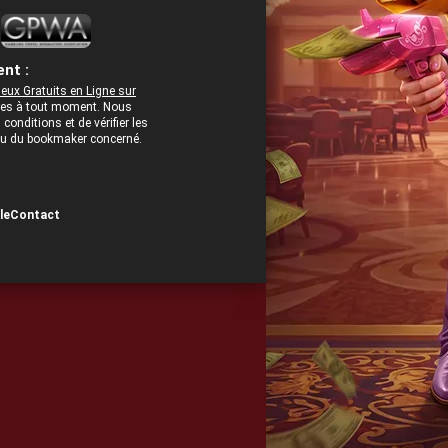
nt :
eux Gratuits en Ligne sur
rées à tout moment. Nous
onditions et de vérifier les
 ou du bookmaker concerné.
le
Contact