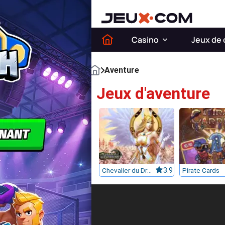
Casino
Jeux de 
Aventure
Jeux d'aventure
Chevalier du Dragon
3.9
Pirate Cards