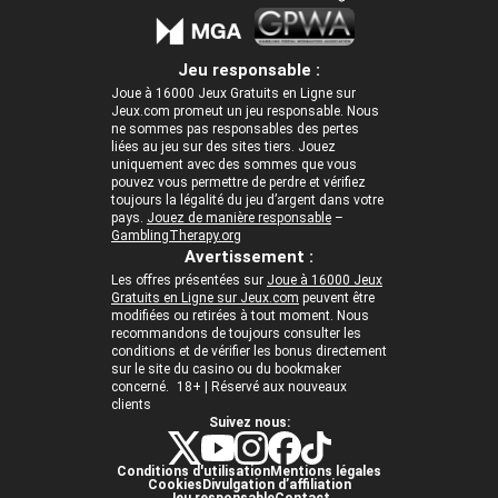
Jeu responsable :
Joue à 16000 Jeux Gratuits en Ligne sur
Jeux.com promeut un jeu responsable. Nous
ne sommes pas responsables des pertes
liées au jeu sur des sites tiers. Jouez
uniquement avec des sommes que vous
pouvez vous permettre de perdre et vérifiez
toujours la légalité du jeu d’argent dans votre
pays.
Jouez de manière responsable
–
GamblingTherapy.org
Avertissement :
Les offres présentées sur
Joue à 16000 Jeux
Gratuits en Ligne sur Jeux.com
peuvent être
modifiées ou retirées à tout moment. Nous
recommandons de toujours consulter les
conditions et de vérifier les bonus directement
sur le site du casino ou du bookmaker
concerné. 18+ | Réservé aux nouveaux
clients
Suivez nous:
Conditions d'utilisation
Mentions légales
Cookies
Divulgation d’affiliation