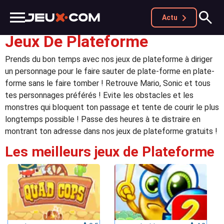
Actu
Aventure
Plateforme
Jeux De Plateforme
ux
Prends du bon temps avec nos jeux de plateforme à diriger
un personnage pour le faire sauter de plate-forme en plate-
forme sans le faire tomber ! Retrouve Mario, Sonic et tous
sino
tes personnages préférés ! Evite les obstacles et les
monstres qui bloquent ton passage et tente de courir le plus
longtemps possible ! Passe des heures à te distraire en
x de casino
montrant ton adresse dans nos jeux de plateforme gratuits !
Les meilleurs jeux de Plateforme
Jeux vidéos
 jeux gratuits