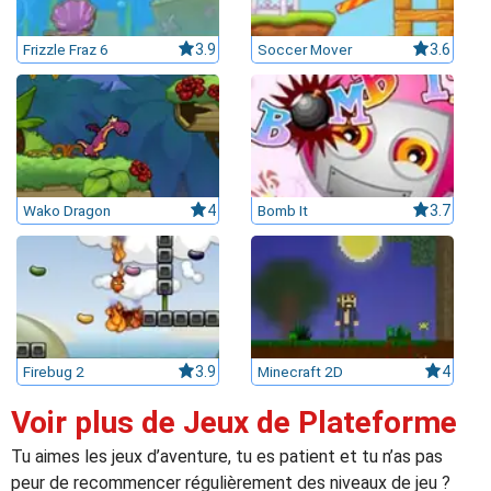
leurs casinos par licences et Certifications
Frizzle Fraz 6
3.9
Soccer Mover
3.6
ssement casinos au Canada
Wako Dragon
4
Bomb It
3.7
Firebug 2
3.9
Minecraft 2D
4
Voir plus de Jeux de Plateforme
Tu aimes les jeux d’aventure, tu es patient et tu n’as pas
peur de recommencer régulièrement des niveaux de jeu ?