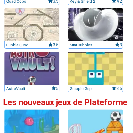
Quad Cops
3.5
Key & Shield 2
4.2
asino
Jeux de casino
Jeux vidéos
Nos jeux gr
ues de casino
rion Casino
BubbleQuod
3.5
Mini Bubbles
3
ky7 Even Casino
xander Casino
 Set Spin Casino
cer Casino
AstroVault
5
Grapple Grip
3.5
Les nouveaux jeux de Plateforme
 Bonus Casino
ssement par méthode de paiement