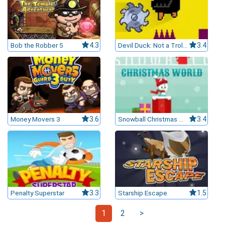
Bob the Robber 5
4.3
Devil Duck: Not a Troll Game
3.4
Money Movers 3
3.6
Snowball Christmas World
3.4
Penalty Superstar
3.3
Starship Escape
1.5
1
2
>