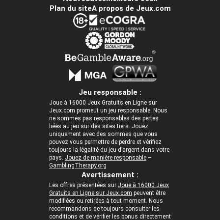
Plan du site
A propos de Jeux.com
asino
Jeux de casino
Jeux vidéos
Nos jeux gr
ues de casino
rion Casino
ky7 Even Casino
Jeu responsable :
xander Casino
Joue à 16000 Jeux Gratuits en Ligne sur
Jeux.com promeut un jeu responsable. Nous
 Set Spin Casino
ne sommes pas responsables des pertes
liées au jeu sur des sites tiers. Jouez
uniquement avec des sommes que vous
cer Casino
pouvez vous permettre de perdre et vérifiez
toujours la légalité du jeu d’argent dans votre
pays.
Jouez de manière responsable
–
GamblingTherapy.org
 Bonus Casino
Avertissement :
Les offres présentées sur
Joue à 16000 Jeux
Gratuits en Ligne sur Jeux.com
peuvent être
modifiées ou retirées à tout moment. Nous
ssement par méthode de paiement
recommandons de toujours consulter les
conditions et de vérifier les bonus directement