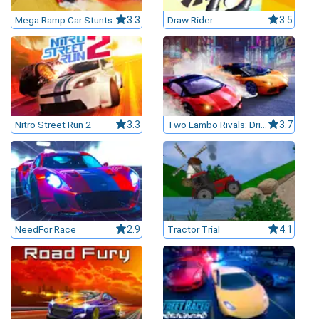
Mega Ramp Car Stunts
3.3
Draw Rider
3.5
Nitro Street Run 2
3.3
Two Lambo Rivals: Drift
3.7
NeedFor Race
2.9
Tractor Trial
4.1