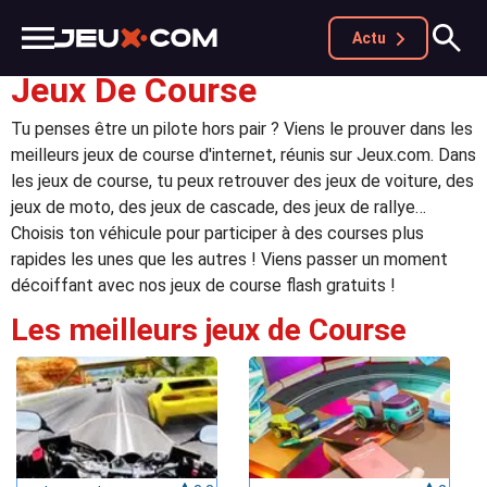
Actu
Course
Jeux De Course
ux
Tu penses être un pilote hors pair ? Viens le prouver dans les
meilleurs jeux de course d'internet, réunis sur Jeux.com. Dans
les jeux de course, tu peux retrouver des jeux de voiture, des
sino
jeux de moto, des jeux de cascade, des jeux de rallye…
Choisis ton véhicule pour participer à des courses plus
rapides les unes que les autres ! Viens passer un moment
x de casino
décoiffant avec nos jeux de course flash gratuits !
Les meilleurs jeux de Course
Jeux vidéos
 jeux gratuits