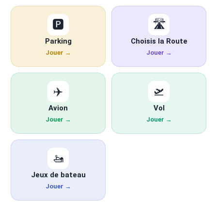
🅿️
🛣️
Parking
Choisis la Route
Jouer →
Jouer →
✈️
🛫
Avion
Vol
Jouer →
Jouer →
🚤
Jeux de bateau
Jouer →