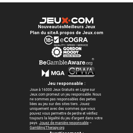
Nouveautés
Meilleurs Jeux
Plan du site
A propos de Jeux.com
Jeu responsable :
Joue à 16000 Jeux Gratuits en Ligne sur
Jeux.com promeut un jeu responsable. Nous
ne sommes pas responsables des pertes
liées au jeu sur des sites tiers. Jouez
uniquement avec des sommes que vous
pouvez vous permettre de perdre et vérifiez
toujours la légalité du jeu d’argent dans votre
pays.
Jouez de manière responsable
–
GamblingTherapy.org