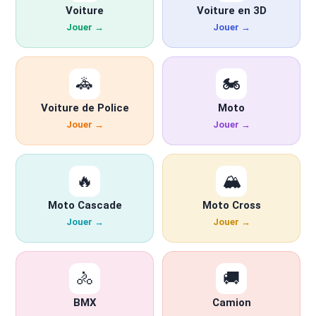
Voiture
Voiture en 3D
Jouer →
Jouer →
🚓
🏍️
Voiture de Police
Moto
Jouer →
Jouer →
🔥
🏔️
Moto Cascade
Moto Cross
Jouer →
Jouer →
🚴
🚚
BMX
Camion