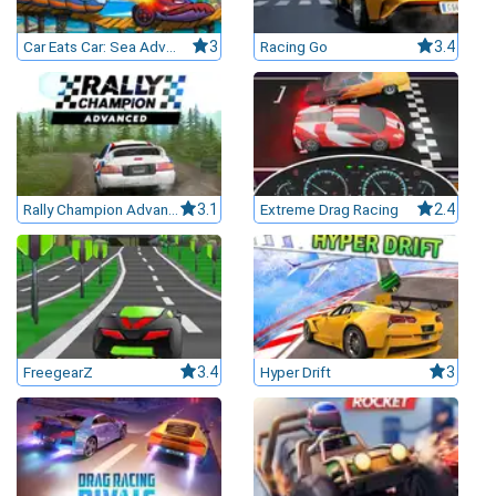
Car Eats Car: Sea Adventure
3
Racing Go
3.4
Rally Champion Advanced
3.1
Extreme Drag Racing
2.4
FreegearZ
3.4
Hyper Drift
3