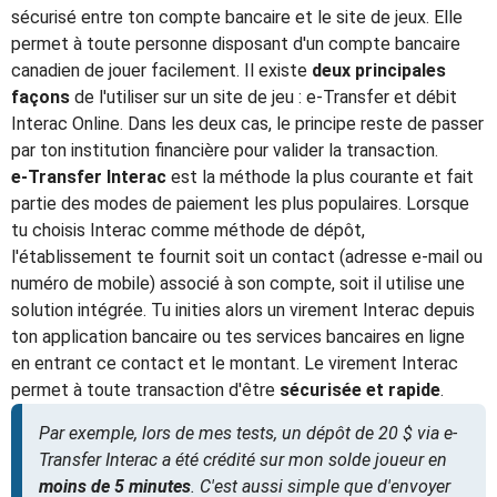
sécurisé entre ton compte bancaire et le site de jeux. Elle
permet à toute personne disposant d'un compte bancaire
canadien de jouer facilement. Il existe
deux principales
façons
de l'utiliser sur un site de jeu : e-Transfer et débit
Interac Online. Dans les deux cas, le principe reste de passer
par ton institution financière pour valider la transaction.
e-Transfer Interac
est la méthode la plus courante et fait
partie des modes de paiement les plus populaires. Lorsque
tu choisis Interac comme méthode de dépôt,
l'établissement te fournit soit un contact (adresse e-mail ou
numéro de mobile) associé à son compte, soit il utilise une
solution intégrée. Tu inities alors un virement Interac depuis
ton application bancaire ou tes services bancaires en ligne
en entrant ce contact et le montant. Le virement Interac
permet à toute transaction d'être
sécurisée et rapide
.
Par exemple, lors de mes tests, un dépôt de 20 $ via e-
Transfer Interac a été crédité sur mon solde joueur en
moins de 5 minutes
. C'est aussi simple que d'envoyer