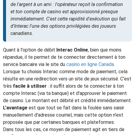
de l'argent à un ami : l'opérateur reçoit la confirmation
et ton compte de casino est approvisionné presque
immédiatement. C'est cette rapidité d'exécution qui fait
d'Interac l'une des options privilégiées des joueurs
canadiens.
Quant à l'option de débit
Interac Online
, bien que moins
répandue, il te permet de te connecter directement à ton
service bancaire via le site du
casino en ligne Canada
.
Lorsque tu choisis Interac comme mode de paiement, cela
résulte en une redirection vers un site de jeux sécurisé. C'est
très
facile à utiliser
: il suffit alors de te connecter à ton
compte Interac (via ta banque) et d'approuver le paiement
de casino. Le montant est débité et crédité immédiatement.
L'avantage
est que tout se fait dans la foulée sans saisir
manuellement d'adresse courriel, mais cette option n'est
proposée que par certaines banques et plateformes.
Dans tous les cas, ce moyen de paiement agit en tiers de