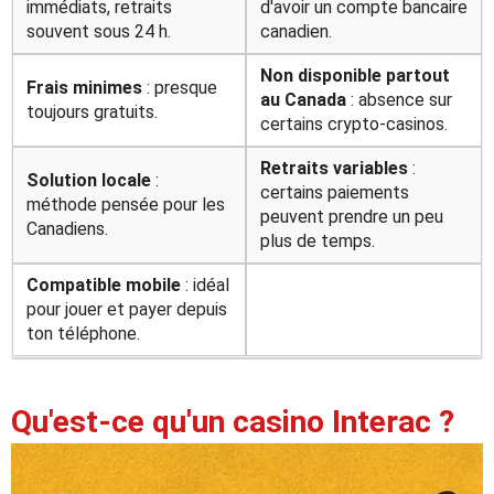
immédiats, retraits
d'avoir un compte bancaire
souvent sous 24 h.
canadien.
Non disponible partout
Frais minimes
: presque
au Canada
: absence sur
toujours gratuits.
certains crypto-casinos.
Retraits variables
:
Solution locale
:
certains paiements
méthode pensée pour les
peuvent prendre un peu
Canadiens.
plus de temps.
Compatible mobile
: idéal
pour jouer et payer depuis
ton téléphone.
Qu'est-ce qu'un casino Interac ?