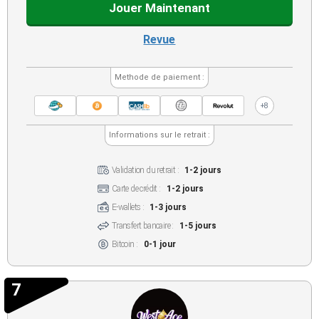
Jouer Maintenant
Revue
Methode de paiement :
+8
Informations sur le retrait :
Validation du retrait :
1-2 jours
Carte de crédit :
1-2 jours
E-wallets :
1-3 jours
Transfert bancaire :
1-5 jours
Bitcoin :
0-1 jour
7