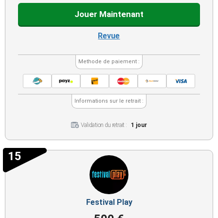
Jouer Maintenant
Revue
Methode de paiement :
Informations sur le retrait :
Validation du retrait :
1 jour
15
Festival Play