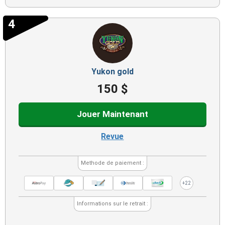
4
Yukon gold
150 $
Jouer Maintenant
Revue
Methode de paiement :
+22
Informations sur le retrait :