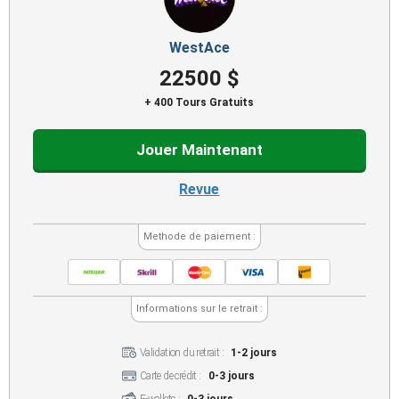
WestAce
22500 $
+ 400 Tours Gratuits
Jouer Maintenant
Revue
Methode de paiement :
Informations sur le retrait :
Validation du retrait :
1-2 jours
Carte de crédit :
0-3 jours