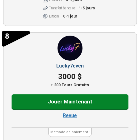
E-wallets :
0-3 jours
Transfert bancaire :
1-5 jours
Bitcoin :
0-1 jour
8
Lucky7even
3000 $
+ 200 Tours Gratuits
Jouer Maintenant
Revue
Methode de paiement :