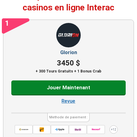
casinos en ligne Interac
asino
Jeux de casino
Jeux vidéos
Nos jeux gr
1
ues de casino
rion Casino
ky7 Even Casino
Glorion
3450 $
xander Casino
+ 300 Tours Gratuits + 1 Bonus Crab
 Set Spin Casino
cer Casino
Jouer Maintenant
Revue
 Bonus Casino
Methode de paiement :
ssement par méthode de paiement
+12