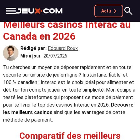
Actu
Meilleurs casinos Interac au Canada en 2026
Meilleurs casinos Interac au
ux
Canada en 2026
Rédigé par
:
Edouard Roux
Mis à jour
:
20/07/2026
sino
Tu cherches un moyen de déposer rapidement et en toute
sécurité sur un site de jeu en ligne ? Instantané, fiable, et
x de casino
100 % canadien : Interac est le choix idéal pour alimenter et
débiter ton compte joueur en toute simplicité. Mon équipe a
testé les plateformes qui proposent ce mode de paiement
Jeux vidéos
pour te livrer le top des casinos Interac en 2026.
Découvre
les meilleurs casinos
ainsi que les avantages de cette
méthode de paiement.
 jeux gratuits
Comparatif des meilleurs