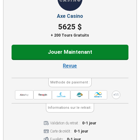
Axe Casino
5625 $
+ 200 Tours Gratuits
Jouer Maintenant
Revue
Methode de paiement :
+11
Informations sur le retrait :
Validation du retrait :
0-1 jour
Carte de crédit :
0-1 jour
E-wallets :
0-1 jour