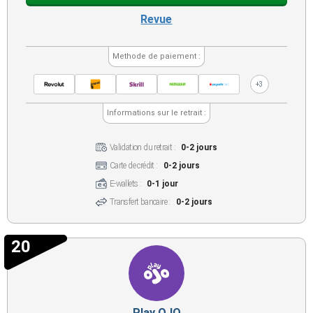
Revue
Methode de paiement :
+3
Informations sur le retrait :
Validation du retrait :
0-2 jours
Carte de crédit :
0-2 jours
E-wallets :
0-1 jour
Transfert bancaire :
0-2 jours
20
Play OJO