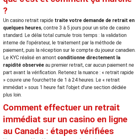
?
Un casino retrait rapide
traite votre demande de retrait en
quelques heures
, contre 3 à 5 jours pour un site de casino
standard. Le délai total cumule trois temps : la validation
interne de l'opérateur, le traitement par la méthode de
paiement, puis la réception sur le compte du joueur canadien.
Le KYC réalisé en amont
conditionne directement la
rapidité observée
au premier retrait, car aucun paiement ne
part avant la vérification. Retenez la nuance : « retrait rapide
» couvre une fourchette de 1 à 24 heures. Le « retrait
immédiat » sous 1 heure fait l'objet d'une section dédiée
plus loin.
Comment effectuer un retrait
immédiat sur un casino en ligne
au Canada : étapes vérifiées