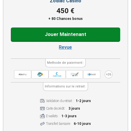
Zodiac Casino
450 €
+ 80 Chances bonus
Jouer Maintenant
Revue
Methode de paiement :
+26
Informations sur le retrait :
Validation du retrait :
1-2 jours
Carte de crédit :
3 jours
E-wallets :
1-3 jours
Transfert bancaire :
6-10 jours