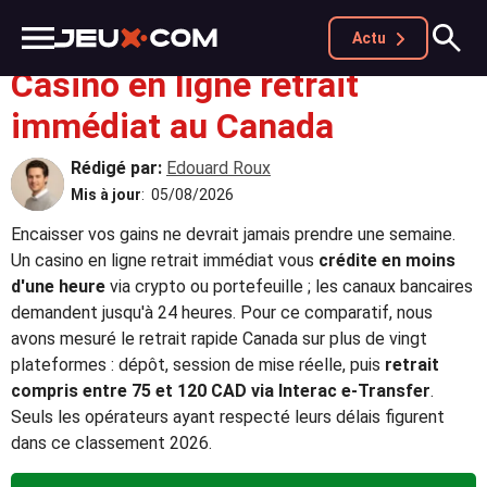
Actu
casino retrait rapide
Casino en ligne retrait
ux
immédiat au Canada
Rédigé par
:
Edouard Roux
Mis à jour
:
05/08/2026
sino
Encaisser vos gains ne devrait jamais prendre une semaine.
Un casino en ligne retrait immédiat vous
crédite en moins
x de casino
d'une heure
via crypto ou portefeuille ; les canaux bancaires
demandent jusqu'à 24 heures. Pour ce comparatif, nous
avons mesuré le retrait rapide Canada sur plus de vingt
Jeux vidéos
plateformes : dépôt, session de mise réelle, puis
retrait
compris entre 75 et 120 CAD via Interac e-Transfer
.
Seuls les opérateurs ayant respecté leurs délais figurent
 jeux gratuits
dans ce classement 2026.