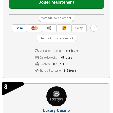
Jouer Maintenant
Methode de paiement :
+8
Informations sur le retrait :
Validation du retrait :
1-5 jours
Carte de crédit :
1-5 jours
E-wallets :
0-1 jour
Transfert bancaire :
1-5 jours
8
Luxury Casino