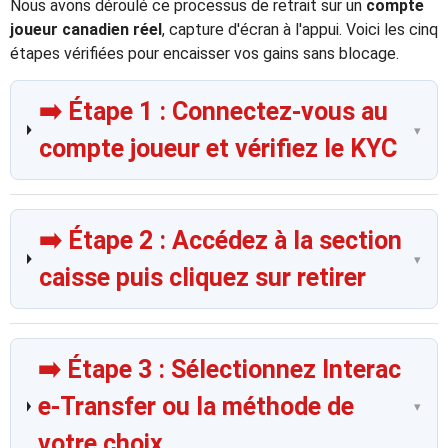
Nous avons déroulé ce processus de retrait sur un
compte
joueur canadien réel
, capture d'écran à l'appui. Voici les cinq
étapes vérifiées pour encaisser vos gains sans blocage.
➡️ Étape 1 : Connectez-vous au
▾
compte joueur et vérifiez le KYC
➡️ Étape 2 : Accédez à la section
▾
caisse puis cliquez sur retirer
➡️ Étape 3 : Sélectionnez Interac
e-Transfer ou la méthode de
▾
votre choix