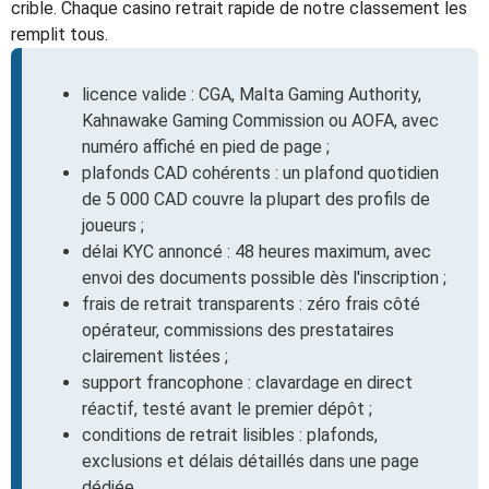
crible. Chaque casino retrait rapide de notre classement les
remplit tous.
licence valide : CGA, Malta Gaming Authority,
Kahnawake Gaming Commission ou AOFA, avec
numéro affiché en pied de page ;
plafonds CAD cohérents : un plafond quotidien
de 5 000 CAD couvre la plupart des profils de
joueurs ;
délai KYC annoncé : 48 heures maximum, avec
envoi des documents possible dès l'inscription ;
frais de retrait transparents : zéro frais côté
opérateur, commissions des prestataires
clairement listées ;
support francophone : clavardage en direct
réactif, testé avant le premier dépôt ;
conditions de retrait lisibles : plafonds,
exclusions et délais détaillés dans une page
dédiée.