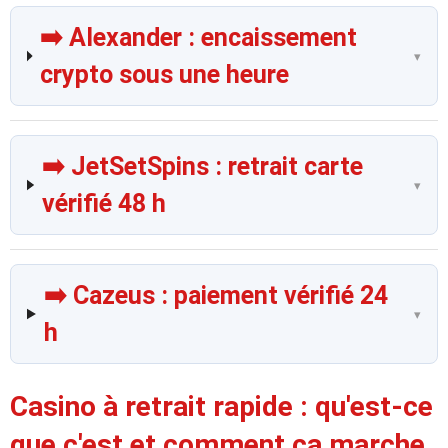
➡️ Alexander : encaissement
▾
crypto sous une heure
➡️ JetSetSpins : retrait carte
▾
vérifié 48 h
➡️ Cazeus : paiement vérifié 24
▾
h
Casino à retrait rapide : qu'est-ce
que c'est et comment ça marche