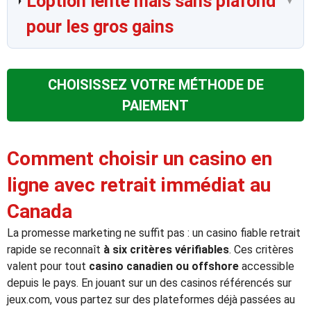
L'option lente mais sans plafond
▾
pour les gros gains
CHOISISSEZ VOTRE MÉTHODE DE
PAIEMENT
Comment choisir un casino en
ligne avec retrait immédiat au
Canada
La promesse marketing ne suffit pas : un casino fiable retrait
rapide se reconnaît
à six critères vérifiables
. Ces critères
valent pour tout
casino canadien ou offshore
accessible
depuis le pays. En jouant sur un des casinos référencés sur
jeux.com, vous partez sur des plateformes déjà passées au