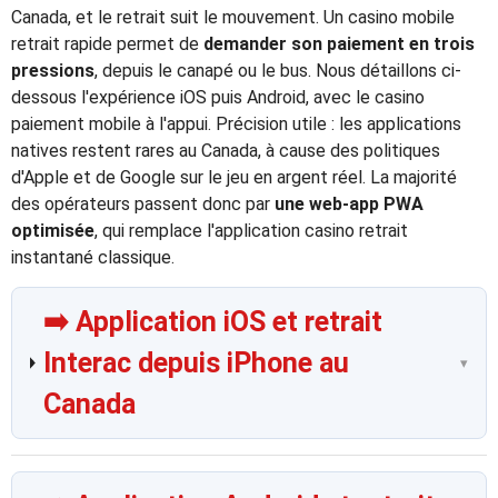
Canada, et le retrait suit le mouvement. Un casino mobile
retrait rapide permet de
demander son paiement en trois
pressions
, depuis le canapé ou le bus. Nous détaillons ci-
dessous l'expérience iOS puis Android, avec le casino
paiement mobile à l'appui. Précision utile : les applications
natives restent rares au Canada, à cause des politiques
d'Apple et de Google sur le jeu en argent réel. La majorité
des opérateurs passent donc par
une web-app PWA
optimisée
, qui remplace l'application casino retrait
instantané classique.
➡️ Application iOS et retrait
Interac depuis iPhone au
▾
Canada