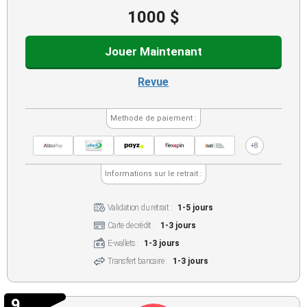
1000 $
Jouer Maintenant
Revue
Methode de paiement :
+8
Informations sur le retrait :
Validation du retrait :
1-5 jours
Carte de crédit :
1-3 jours
E-wallets :
1-3 jours
Transfert bancaire :
1-3 jours
9