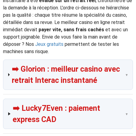
instantané a été
évalué sur un retrait réel
, chronométré de
la demande à la réception. L'ordre ci-dessous ne hiérarchise
pas la qualité : chaque titre résume la spécialité du casino,
détaillée dans sa revue. Le meilleur casino en ligne retrait
immédiat devait
payer vite, sans frais cachés
et avec un
support joignable. Envie de vous faire la main avant de
déposer ? Nos
Jeux gratuits
permettent de tester les
machines sans risque.
➡️ Glorion : meilleur casino avec
▾
retrait Interac instantané
➡️ Lucky7Even : paiement
▾
express CAD