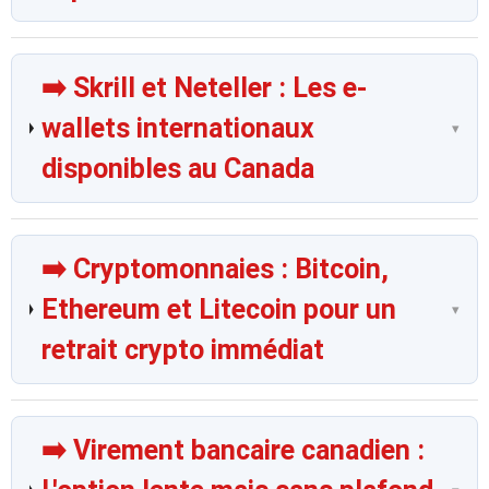
➡️ Skrill et Neteller : Les e-
wallets internationaux
▾
disponibles au Canada
➡️ Cryptomonnaies : Bitcoin,
Ethereum et Litecoin pour un
▾
retrait crypto immédiat
➡️ Virement bancaire canadien :