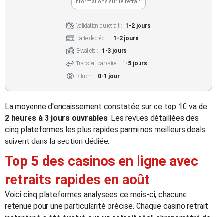
Informations sur le retrait :
Validation du retrait :
1-2 jours
Carte de crédit :
1-2 jours
E-wallets :
1-3 jours
Transfert bancaire :
1-5 jours
Bitcoin :
0-1 jour
La moyenne d'encaissement constatée sur ce top 10 va de
2 heures à 3 jours ouvrables
. Les revues détaillées des
cinq plateformes les plus rapides parmi nos meilleurs deals
suivent dans la section dédiée.
Top 5 des casinos en ligne avec
retraits rapides en août
Voici cinq plateformes analysées ce mois-ci, chacune
retenue pour une particularité précise. Chaque casino retrait