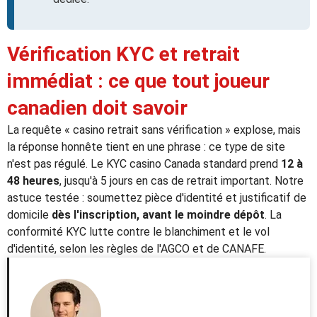
Vérification KYC et retrait
immédiat : ce que tout joueur
canadien doit savoir
La requête « casino retrait sans vérification » explose, mais
la réponse honnête tient en une phrase : ce type de site
n'est pas régulé. Le KYC casino Canada standard prend
12 à
48 heures
, jusqu'à 5 jours en cas de retrait important. Notre
astuce testée : soumettez pièce d'identité et justificatif de
domicile
dès l'inscription, avant le moindre dépôt
. La
conformité KYC lutte contre le blanchiment et le vol
d'identité, selon les règles de l'AGCO et de CANAFE.