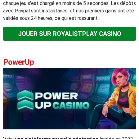
chaque jeu s'est chargé en moins de 5 secondes. Les dépôts
avec Paypal sont instantanés, et nos premiers gains ont été
validés sous 24 heures, ce qui est rassurant.
JOUER SUR ROYALISTPLAY CASINO
PowerUp