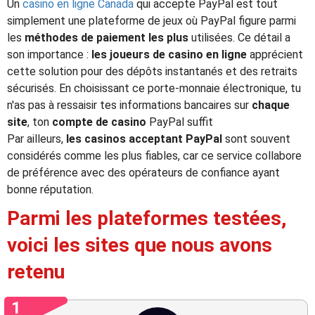
Un
casino en ligne Canada
qui accepte PayPal est tout
simplement une plateforme de jeux où PayPal figure parmi
les
méthodes de paiement les plus
utilisées. Ce détail a
son importance :
les joueurs de casino en ligne
apprécient
cette solution pour des dépôts instantanés et des retraits
sécurisés. En choisissant ce porte-monnaie électronique, tu
n'as pas à ressaisir tes informations bancaires sur
chaque
site
, ton
compte de casino
PayPal suffit
Par ailleurs,
les casinos acceptant PayPal
sont souvent
considérés comme les plus fiables, car ce service collabore
de préférence avec des opérateurs de confiance ayant
bonne réputation.
Parmi les plateformes testées,
voici les sites que nous avons
retenu
1