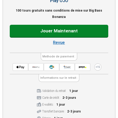
Play OJO
100 tours gratuits sans conditions de mise sur Big Bass
Bonanza
Jouer Maintenant
Revue
Methode de paiement :
+15
Informations sur le retrait :
Validation du retrait :
1 jour
Carte de crédit :
2-3 jours
E-wallets :
1 jour
Transfert bancaire :
2-3 jours