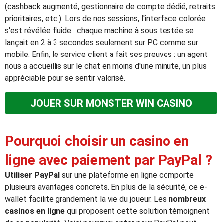
(cashback augmenté, gestionnaire de compte dédié, retraits
prioritaires, etc.). Lors de nos sessions, l'interface colorée
s'est révélée fluide : chaque machine à sous testée se
lançait en 2 à 3 secondes seulement sur PC comme sur
mobile. Enfin, le service client a fait ses preuves : un agent
nous a accueillis sur le chat en moins d'une minute, un plus
appréciable pour se sentir valorisé.
JOUER SUR MONSTER WIN CASINO
Pourquoi choisir un casino en
ligne avec paiement par PayPal ?
Utiliser PayPal
sur une plateforme en ligne comporte
plusieurs avantages concrets. En plus de la sécurité, ce e-
wallet facilite grandement la vie du joueur. Les
nombreux
casinos en ligne
qui proposent cette solution témoignent