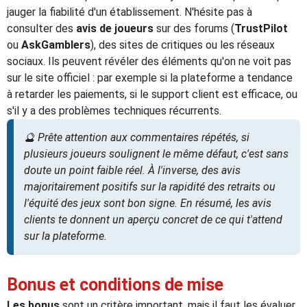
jauger la fiabilité d'un établissement. N'hésite pas à
consulter des
avis de joueurs
sur des forums (
TrustPilot
ou
AskGamblers
), des sites de critiques ou les réseaux
sociaux. Ils peuvent révéler des éléments qu'on ne voit pas
sur le site officiel : par exemple si la plateforme a tendance
à retarder les paiements, si le support client est efficace, ou
s'il y a des problèmes techniques récurrents.
🔮 Prête attention aux commentaires répétés, si
plusieurs joueurs soulignent le même défaut, c'est sans
doute un point faible réel. À l'inverse, des avis
majoritairement positifs sur la rapidité des retraits ou
l'équité des jeux sont bon signe. En résumé, les avis
clients te donnent un aperçu concret de ce qui t'attend
sur la plateforme.
Bonus et conditions de mise
Les bonus
sont un critère important, mais il faut les évaluer