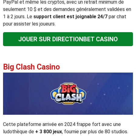
PayPal et même les cryptos, avec un retrait minimum de
seulement 10 $ et des demandes généralement validées en
1 à 2 jours. Le
support client est joignable 24/7
par chat
pour assister les joueurs.
JOUER SUR DIRECTIONBET CASINO
Big Clash Casino
Cette plateforme arrivée en 2024 frappe fort avec une
ludothèque de
+ 3 800 jeux
, fournie par plus de 80 studios.