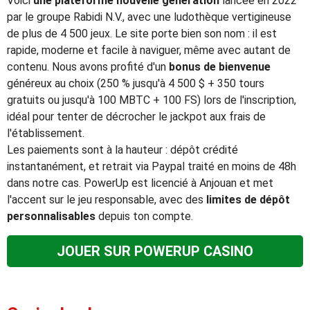
Voici
une plateforme nouvelle génération
lancée en 2022
par le groupe Rabidi N.V., avec une ludothèque vertigineuse
de plus de 4 500 jeux. Le site porte bien son nom : il est
rapide, moderne et facile à naviguer, même avec autant de
contenu. Nous avons profité d'un
bonus de bienvenue
généreux au choix (250 % jusqu'à 4 500 $ + 350 tours
gratuits ou jusqu'à 100 MBTC + 100 FS) lors de l'inscription,
idéal pour tenter de décrocher le jackpot aux frais de
l'établissement.
Les paiements sont à la hauteur : dépôt crédité
instantanément, et retrait via Paypal traité en moins de 48h
dans notre cas. PowerUp est licencié à Anjouan et met
l'accent sur le jeu responsable, avec des
limites de dépôt
personnalisables
depuis ton compte.
JOUER SUR POWERUP CASINO