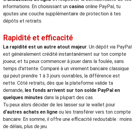
informations. En choisissant un
casino
online PayPal, tu
ajoutes une couche supplémentaire de protection à tes
dépôts et retraits.
Rapidité et efficacité
La rapidité est un autre atout majeur
. Un dépôt via PayPal
est généralement crédité instantanément sur ton compte
joueur, et tu peux commencer à jouer dans la foulée, sans
temps d'attente. Comparé à un virement bancaire classique
qui peut prendre 1 à 3 jours ouvrables, la différence est
nette. Côté retraits, dès que la plateforme valide ta
demande,
les fonds arrivent sur ton solde PayPal en
quelques minutes
dans la plupart des cas.
Tu peux alors décider de les laisser sur le wallet pour
d'autres achats en ligne
ou les transférer vers ton compte
bancaire. En somme, il offre une efficacité redoutable : moins
de délais, plus de jeu.