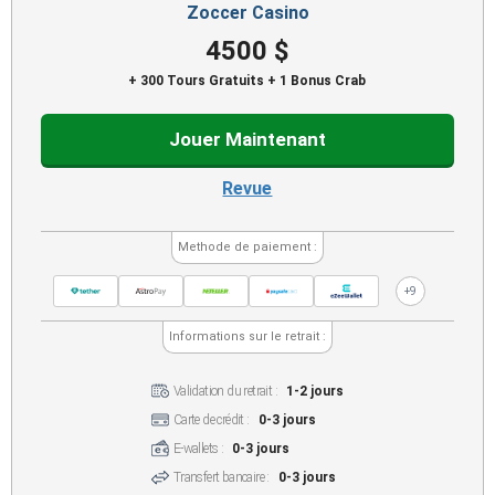
Zoccer Casino
4500 $
+ 300 Tours Gratuits + 1 Bonus Crab
Jouer Maintenant
Revue
Methode de paiement :
+9
Informations sur le retrait :
Validation du retrait :
1-2 jours
Carte de crédit :
0-3 jours
E-wallets :
0-3 jours
Transfert bancaire :
0-3 jours