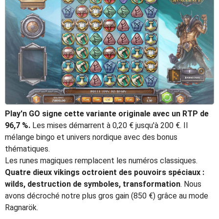
Play'n GO signe cette variante originale avec un RTP de
96,7 %.
Les mises démarrent à 0,20 € jusqu'à 200 €. Il
mélange bingo et univers nordique avec des bonus
thématiques.
Les runes magiques remplacent les numéros classiques.
Quatre dieux vikings octroient des pouvoirs spéciaux :
wilds, destruction de symboles, transformation
. Nous
avons décroché notre plus gros gain (850 €) grâce au mode
Ragnarök.