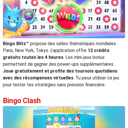
Bingo Blitz™
propose des salles thématiques mondiales :
Paris, New York, Tokyo. L'application offre
12 crédits
gratuits toutes les 4 heures
. Les mini-jeux bonus
permettent de gagner des power-ups supplémentaires.
Joue gratuitement et profite des tournois quotidiens
avec des récompenses virtuelles
. Tu peux utiliser ce jeu
pour tester tes stratégies sans pression financière.
Bingo Clash