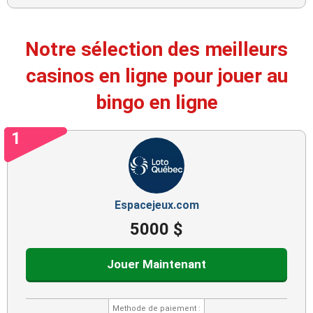
Notre sélection des meilleurs
casinos en ligne pour jouer au
bingo en ligne
1
Espacejeux.com
5000 $
Jouer Maintenant
Methode de paiement :