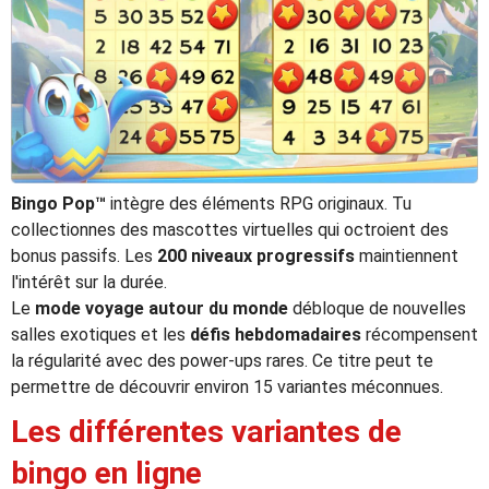
Bingo Pop™
intègre des éléments RPG originaux. Tu
collectionnes des mascottes virtuelles qui octroient des
bonus passifs. Les
200 niveaux progressifs
maintiennent
l'intérêt sur la durée.
Le
mode voyage autour du monde
débloque de nouvelles
salles exotiques et les
défis hebdomadaires
récompensent
la régularité avec des power-ups rares. Ce titre peut te
permettre de découvrir environ 15 variantes méconnues.
Les différentes variantes de
bingo en ligne