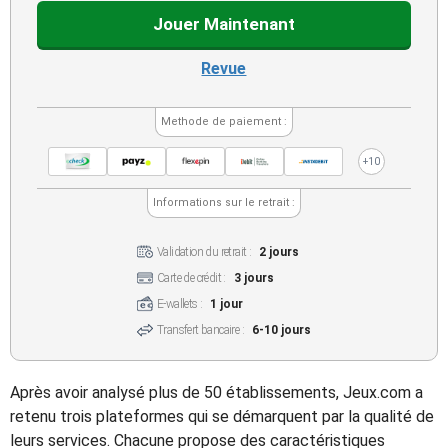
Jouer Maintenant
Revue
Methode de paiement :
+10
Informations sur le retrait :
Validation du retrait :
2 jours
Carte de crédit :
3 jours
E-wallets :
1 jour
Transfert bancaire :
6-10 jours
Après avoir analysé plus de 50 établissements, Jeux.com a
retenu trois plateformes qui se démarquent par la qualité de
leurs services. Chacune propose des caractéristiques