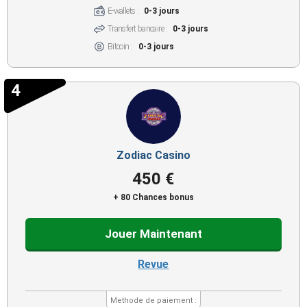
E-wallets :
0-3 jours
Transfert bancaire :
0-3 jours
Bitcoin :
0-3 jours
4
Zodiac Casino
450 €
+ 80 Chances bonus
Jouer Maintenant
Revue
Methode de paiement :