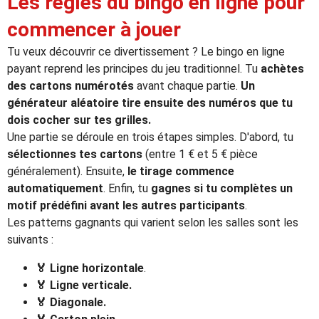
Les règles du bingo en ligne pour
commencer à jouer
Tu veux découvrir ce divertissement ? Le bingo en ligne
payant reprend les principes du jeu traditionnel. Tu
achètes
des cartons numérotés
avant chaque partie.
Un
générateur aléatoire tire ensuite des numéros que tu
dois cocher sur tes grilles.
Une partie se déroule en trois étapes simples. D'abord, tu
sélectionnes tes cartons
(entre 1 € et 5 € pièce
généralement). Ensuite,
le tirage commence
automatiquement
. Enfin, tu
gagnes si tu complètes un
motif prédéfini avant les autres participants
.
Les patterns gagnants qui varient selon les salles sont les
suivants :
🏅
Ligne horizontale
.
🏅
Ligne verticale.
🏅
Diagonale.