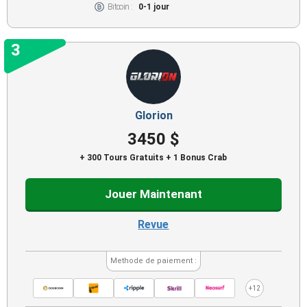
Bitcoin :
0-1 jour
3
Glorion
3450 $
+ 300 Tours Gratuits + 1 Bonus Crab
Jouer Maintenant
Revue
Methode de paiement :
+12