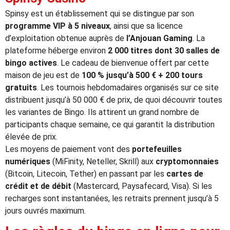
Spinsy est un établissement qui se distingue par son
programme VIP à 5 niveaux
, ainsi que sa licence
d’exploitation obtenue auprès de
l’Anjouan Gaming
. La
plateforme héberge environ
2 000 titres dont 30 salles de
bingo actives
. Le cadeau de bienvenue offert par cette
maison de jeu est de
100 % jusqu’à 500 € + 200 tours
gratuits
. Les tournois hebdomadaires organisés sur ce site
distribuent jusqu’à 50 000 € de prix, de quoi découvrir toutes
les variantes de Bingo. Ils attirent un grand nombre de
participants chaque semaine, ce qui garantit la distribution
élevée de prix.
Les moyens de paiement vont des
portefeuilles
numériques
(MiFinity, Neteller, Skrill) aux
cryptomonnaies
(Bitcoin, Litecoin, Tether) en passant par les
cartes de
crédit et de débit
(Mastercard, Paysafecard, Visa). Si les
recharges sont instantanées, les retraits prennent jusqu’à 5
jours ouvrés maximum.