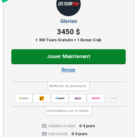
Glorion
3450 $
+ 300 Tours Gratuits + 1 Bonus Crab
Jouer Maintenant
Revue
Methode de paiement :
+12
Informations sur le retrait :
Validation du retrait :
0-3 jours
Carte de crédit :
0-3 jours