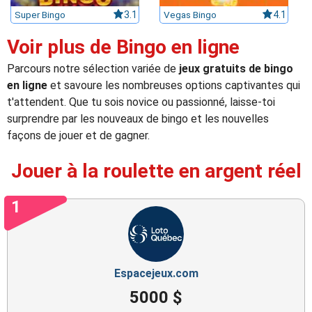
Super Bingo
3.1
Vegas Bingo
4.1
leurs casinos par licences et Certifications
Voir plus de Bingo en ligne
Parcours notre sélection variée de
jeux gratuits de bingo
ssement casinos au Canada
en ligne
et savoure les nombreuses options captivantes qui
t'attendent. Que tu sois novice ou passionné, laisse-toi
surprendre par les nouveaux de bingo et les nouvelles
façons de jouer et de gagner.
Jouer à la roulette en argent réel
1
Espacejeux.com
5000 $