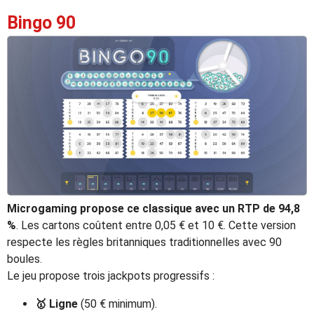
Bingo 90
Microgaming propose ce classique avec un RTP de 94,8
%
. Les cartons coûtent entre 0,05 € et 10 €. Cette version
respecte les règles britanniques traditionnelles avec 90
boules.
Le jeu propose trois jackpots progressifs :
🥇
Ligne
(50 € minimum).