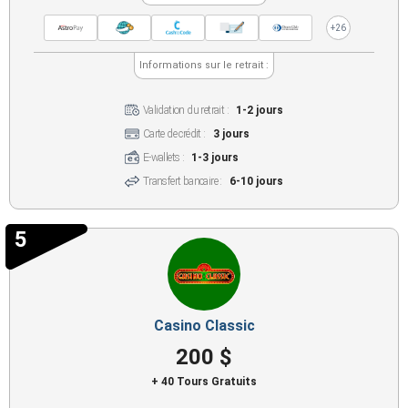
+26
Informations sur le retrait :
Validation du retrait :
1-2 jours
Carte de crédit :
3 jours
E-wallets :
1-3 jours
Transfert bancaire :
6-10 jours
5
Casino Classic
200 $
+ 40 Tours Gratuits