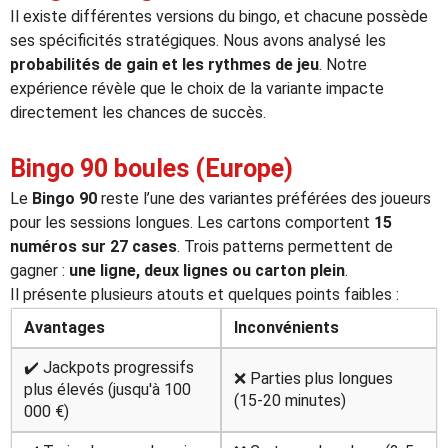
Il existe différentes versions du bingo, et chacune possède
ses spécificités stratégiques. Nous avons analysé les
probabilités de gain et les rythmes de jeu
. Notre
expérience révèle que le choix de la variante impacte
directement les chances de succès.
Bingo 90 boules (Europe)
Le
Bingo 90
reste l’une des variantes préférées des joueurs
pour les sessions longues. Les cartons comportent
15
numéros sur 27 cases
. Trois patterns permettent de
gagner :
une ligne, deux lignes ou carton plein
.
Il présente plusieurs atouts et quelques points faibles :
Avantages
Inconvénients
✔️ Jackpots progressifs
❌ Parties plus longues
plus élevés (jusqu'à 100
(15-20 minutes)
000 €)