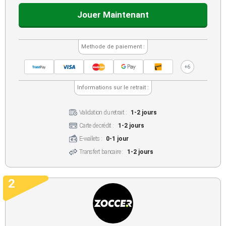
Jouer Maintenant
Methode de paiement :
+6
Informations sur le retrait :
Validation du retrait :
1-2 jours
Carte de crédit :
1-2 jours
E-wallets :
0-1 jour
Transfert bancaire :
1-2 jours
2