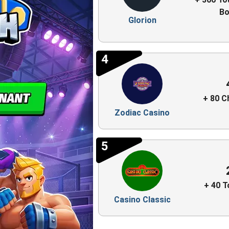
Bo
Glorion
4
+ 80 C
Zodiac Casino
5
+ 40 T
Casino Classic