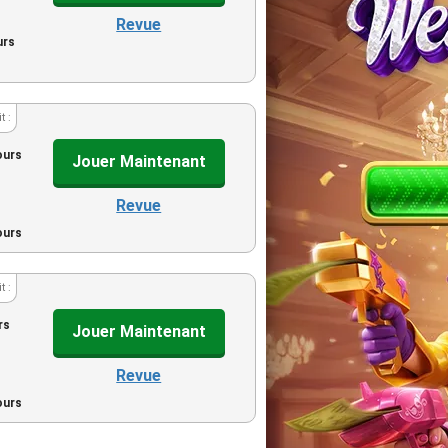
Revue
urs
t :
ours
Jouer Maintenant
Revue
ours
t :
rs
Jouer Maintenant
Revue
ours