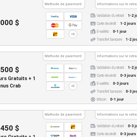
Methode de paiement :
Informations sur le retrai
Validation du retrait :
1-2 j
000 $
Carte de crédit :
1-2 jours
E-wallets :
0-1 jour
+6
Transfert bancaire :
1-2 jo
Methode de paiement :
Informations sur le retrai
500 $
Validation du retrait :
1-2 j
Carte de crédit :
0-3 jours
urs Gratuits + 1
E-wallets :
0-3 jours
nus Crab
+9
Transfert bancaire :
0-3 jo
Bitcoin :
0-1 jour
Methode de paiement :
Informations sur le retrai
450 $
Validation du retrait :
0-3 j
Carte de crédit :
0-3 jours
urs Gratuits + 1