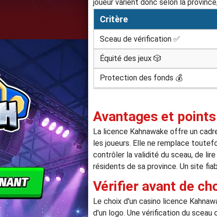
joueur varient donc selon la province,
Critère
Sceau de vérification ✅
Équité des jeux 🎲
Protection des fonds 💰
Avantages et points
La licence Kahnawake offre un cadre
les joueurs. Elle ne remplace toutefo
contrôler la validité du sceau, de li
résidents de sa province. Un site fi
Vérifier avant de ch
Le choix d'un casino licence Kahnawa
d'un logo. Une vérification du sceau