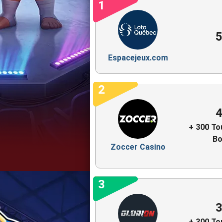
1
5
Espacejeux.com
2
4
+ 300 To
Bo
Zoccer Casino
3
3
+ 300 To