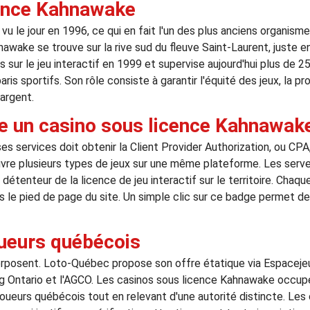
cence Kahnawake
le jour en 1996, ce qui en fait l'un des plus anciens organismes
awake se trouve sur la rive sud du fleuve Saint-Laurent, juste 
ur le jeu interactif en 1999 et supervise aujourd'hui plus de 25
aris sportifs. Son rôle consiste à garantir l'équité des jeux, la p
argent.
 un casino sous licence Kahnawak
s services doit obtenir la Client Provider Authorization, ou CPA,
ouvre plusieurs types de jeux sur une même plateforme. Les serv
étenteur de la licence de jeu interactif sur le territoire. Chaqu
s le pied de page du site. Un simple clic sur ce badge permet de
oueurs québécois
rposent. Loto-Québec propose son offre étatique via Espacejeux
 Ontario et l'AGCO. Les casinos sous licence Kahnawake occupent
ueurs québécois tout en relevant d'une autorité distincte. Les 