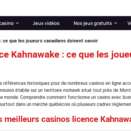
casino
Jeux vidéos
Nos jeux gratuits
V
 ce que les joueurs canadiens doivent savoir
ce Kahnawake : ce que les jou
s références historiques pour de nombreux casinos en ligne acc
ission établie sur un territoire mohawk situé tout près de Mont
 le monde. Comprendre comment fonctionne un casino avec licen
 surtout dans un marché québécois où plusieurs cadres réglemen
s meilleurs casinos licence Kahnaw