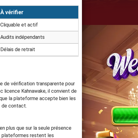
À vérifier
Cliquable et actif
Audits indépendants
Délais de retrait
 de vérification transparente pour
vec licence Kahnawake, il convient de
er que la plateforme accepte bien les
s de contact.
en plus que sur la seule présence
s plateformes restent les