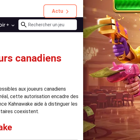
Actu
oir +
eurs canadiens
essibles aux joueurs canadiens
réal, cette autorisation encadre des
ce Kahnawake aide à distinguer les
taires coexistent.
ake