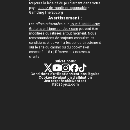
toujours la légalité du jeu d’argent dans votre
asino
Jeux de casino
Jeux vidéos
Nos jeux gr
pays.
Jouez de manière responsable
–
GamblingTherapy.org
Avertissement :
ues de casino
Les offres présentées sur
Joue à 16000 Jeux
Gratuits en Ligne sur Jeux.com
peuvent être
modifiées ou retirées à tout moment. Nous
rion Casino
recommandons de toujours consulter les
conditions et de vérifier les bonus directement
sur le site du casino ou du bookmaker
ky7 Even Casino
concerné. 18+ | Réservé aux nouveaux
clients
xander Casino
Suivez nous:
 Set Spin Casino
Conditions d'utilisation
Mentions légales
Cookies
Divulgation d’affiliation
cer Casino
Jeu responsable
Contact
©2026 jeux.com
 Bonus Casino
ssement par méthode de paiement