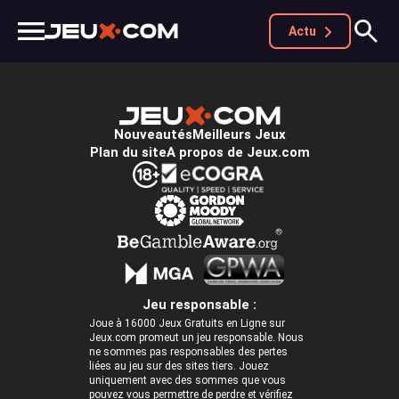
Actu
Fille
Beauté
ux
Nouveautés
Meilleurs Jeux
Plan du site
A propos de Jeux.com
sino
x de casino
Jeux vidéos
Jeu responsable :
Joue à 16000 Jeux Gratuits en Ligne sur
Jeux.com promeut un jeu responsable. Nous
ne sommes pas responsables des pertes
 jeux gratuits
liées au jeu sur des sites tiers. Jouez
uniquement avec des sommes que vous
pouvez vous permettre de perdre et vérifiez