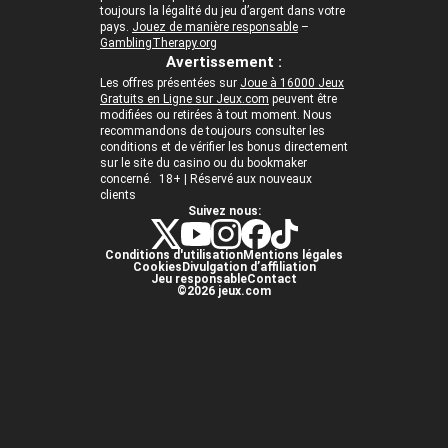
toujours la légalité du jeu d’argent dans votre
asino
Jeux de casino
Jeux vidéos
Nos jeux gr
pays.
Jouez de manière responsable
–
GamblingTherapy.org
Avertissement :
ues de casino
Les offres présentées sur
Joue à 16000 Jeux
Gratuits en Ligne sur Jeux.com
peuvent être
modifiées ou retirées à tout moment. Nous
rion Casino
recommandons de toujours consulter les
conditions et de vérifier les bonus directement
sur le site du casino ou du bookmaker
ky7 Even Casino
concerné. 18+ | Réservé aux nouveaux
clients
xander Casino
Suivez nous:
 Set Spin Casino
Conditions d'utilisation
Mentions légales
Cookies
Divulgation d’affiliation
cer Casino
Jeu responsable
Contact
©2026 jeux.com
 Bonus Casino
ssement par méthode de paiement