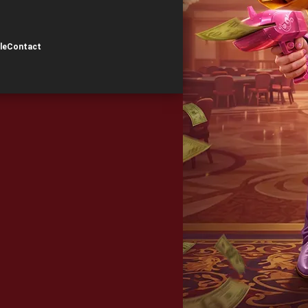
le
Contact