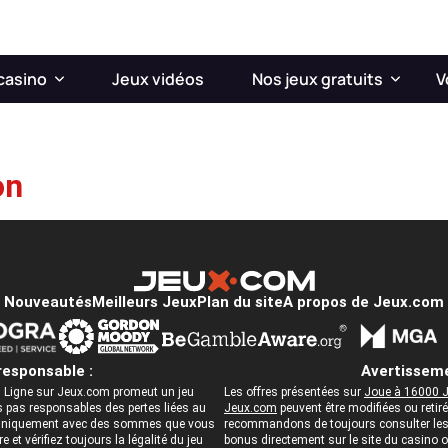
casino
Jeux vidéos
Nos jeux gratuits
V
on
Nouveautés
Meilleurs Jeux
Plan du site
A propos de Jeux.com
responsable :
Avertisseme
 Ligne sur Jeux.com promeut un jeu
Les offres présentées sur
Joue à 16000 J
pas responsables des pertes liées au
Jeux.com
peuvent être modifiées ou reti
ez uniquement avec des sommes que vous
recommandons de toujours consulter les c
 et vérifiez toujours la légalité du jeu
bonus directement sur le site du casino