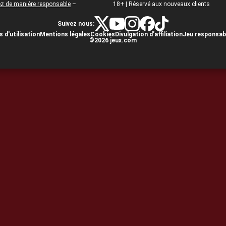
z de manière responsable
–
18+ | Réservé aux nouveaux clients
Suivez nous:
 d'utilisation
Mentions légales
Cookies
Divulgation d’affiliation
Jeu responsab
©2026 jeux.com