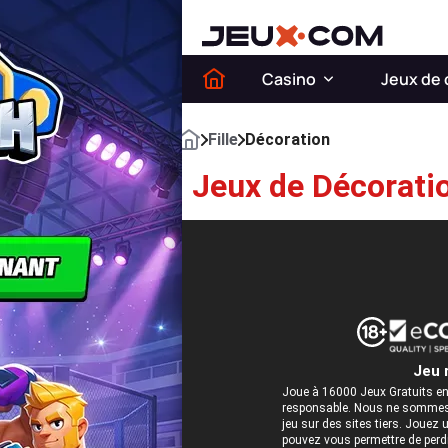
Casino
Jeux de 
Fille
Décoration
Jeux de Décorati
Jeu 
Joue à 16000 Jeux Gratuits en
responsable. Nous ne sommes 
jeu sur des sites tiers. Jou
pouvez vous permettre de perdre