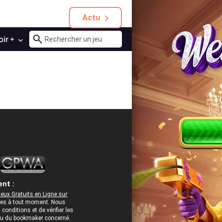
Actu
oir +
nt :
eux Gratuits en Ligne sur
rées à tout moment. Nous
onditions et de vérifier les
 ou du bookmaker concerné.