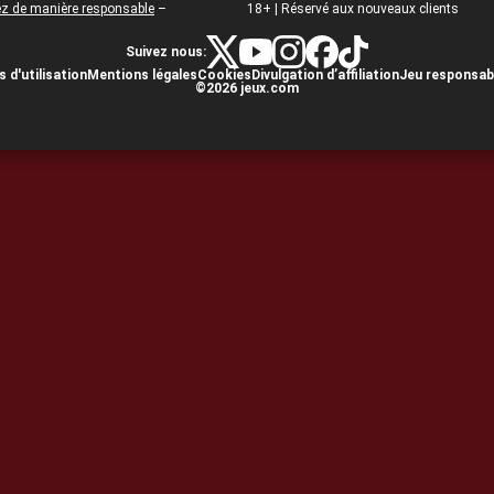
z de manière responsable
–
18+ | Réservé aux nouveaux clients
Suivez nous:
 d'utilisation
Mentions légales
Cookies
Divulgation d’affiliation
Jeu responsab
©2026 jeux.com