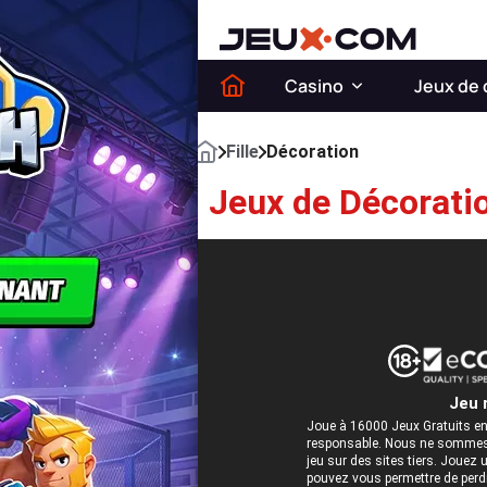
Casino
Jeux de 
Fille
Décoration
Jeux de Décorati
Jeu 
Joue à 16000 Jeux Gratuits en
responsable. Nous ne sommes 
jeu sur des sites tiers. Jou
pouvez vous permettre de perdre