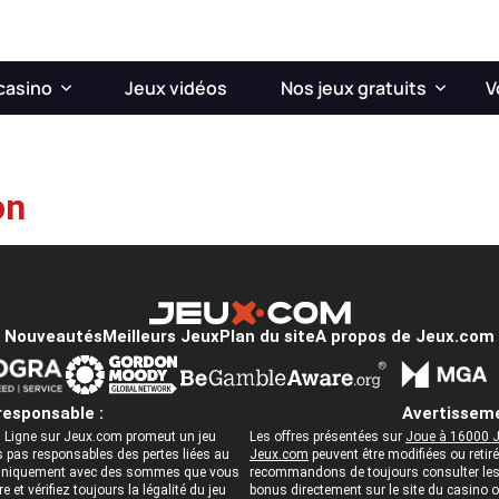
casino
Jeux vidéos
Nos jeux gratuits
V
on
Nouveautés
Meilleurs Jeux
Plan du site
A propos de Jeux.com
responsable :
Avertisseme
 Ligne sur Jeux.com promeut un jeu
Les offres présentées sur
Joue à 16000 J
pas responsables des pertes liées au
Jeux.com
peuvent être modifiées ou reti
ez uniquement avec des sommes que vous
recommandons de toujours consulter les c
 et vérifiez toujours la légalité du jeu
bonus directement sur le site du casino