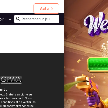
Actu
oir +
nt :
eux Gratuits en Ligne sur
rées à tout moment. Nous
onditions et de vérifier les
 ou du bookmaker concerné.