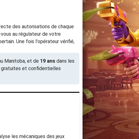
irecte des autorisations de chaque
z-vous au régulateur de votre
tain. Une fois l'opérateur vérifié,
au Manitoba, et de
19 ans
dans les
 gratuites et confidentielles
analyse les mécaniques des jeux