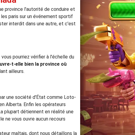
ue province l'autorité de conduire et
, les paris sur un événement sportif
er interdit dans une autre, et c'est
vous pourriez vérifier à l'échelle du
uvre-t-elle bien la province où
nt ailleurs.
és par une société d'État comme Loto-
n Alberta. Enfin les opérateurs
a plupart détiennent en réalité une
 elle ne vous ouvre aucun recours
ateur maltais, dont nous détaillons la