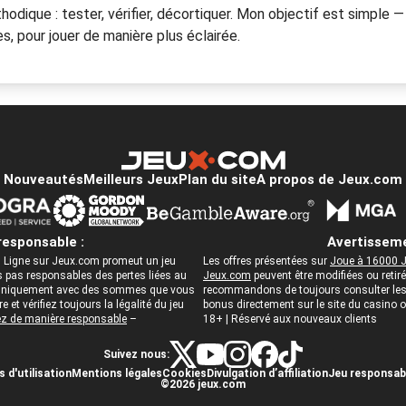
dique : tester, vérifier, décortiquer. Mon objectif est simple — v
, pour jouer de manière plus éclairée.
Nouveautés
Meilleurs Jeux
Plan du site
A propos de Jeux.com
responsable :
Avertisseme
 Ligne sur Jeux.com promeut un jeu
Les offres présentées sur
Joue à 16000 J
pas responsables des pertes liées au
Jeux.com
peuvent être modifiées ou reti
ez uniquement avec des sommes que vous
recommandons de toujours consulter les c
 et vérifiez toujours la légalité du jeu
bonus directement sur le site du casino
z de manière responsable
–
18+ | Réservé aux nouveaux clients
Suivez nous:
 d'utilisation
Mentions légales
Cookies
Divulgation d’affiliation
Jeu responsab
©2026 jeux.com