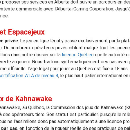
 proposer ses services en Alberta doit suivre un parcours en de
entente commerciale avec l'Alberta iGaming Corporation. Jusqu'à
ince.
et Espacejeux
ce privée
. Le jeu en ligne légal y passe exclusivement par la pla
 De nombreux opérateurs privés ciblent malgré tout les joueur
illons dans notre dossier sur la
licence Québec
quelle autorité e
uverte au joueur. Nous traitons systématiquement ces cas avec p
e officielle. L'âge légal pour jouer au Québec est fixé à 18 ans.
certification WLA de niveau 4
, le plus haut palier international e
ux de Kahnawake
e Kahnawà:ke, au Québec, la Commission des jeux de Kahnawake (K
 des opérateurs tiers. Son statut est particulier, puisqu'elle rel
Nous ne l'assimilons donc pas automatiquement à une licence pro
 par cas
, en fonction de la rigueur réelle de ses pratiques de pa