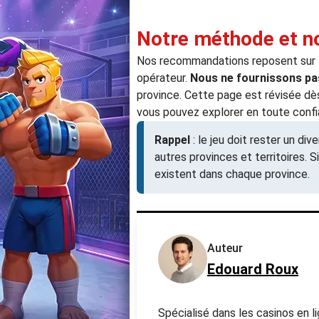
Notre méthode et n
Nos recommandations reposent sur les
opérateur.
Nous ne fournissons pas
province. Cette page est révisée dès
vous pouvez explorer en toute conf
Rappel
: le jeu doit rester un di
autres provinces et territoires. S
existent dans chaque province.
Auteur
Edouard Roux
Spécialisé dans les casinos en li