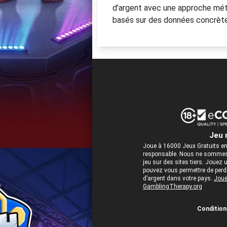
d'argent avec une approche métho
basés sur des données concrètes
Jeu 
Joue à 16000 Jeux Gratuits en
responsable. Nous ne sommes 
jeu sur des sites tiers. Jou
pouvez vous permettre de perdre
d’argent dans votre pays.
Joue
GamblingTherapy.org
Conditions