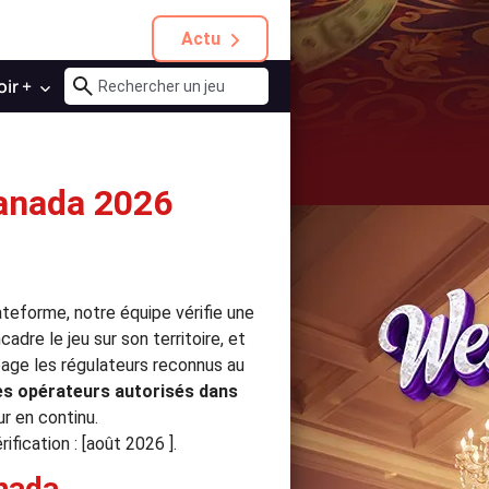
Actu
oir +
 Canada 2026
lateforme, notre équipe vérifie une
adre le jeu sur son territoire, et
page les régulateurs reconnus au
s opérateurs autorisés dans
ur en continu.
fication : [août 2026 ].
anada