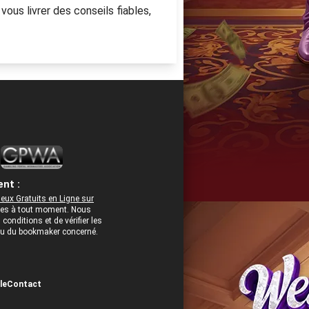
ous livrer des conseils fiables,
nt :
eux Gratuits en Ligne sur
rées à tout moment. Nous
onditions et de vérifier les
 ou du bookmaker concerné.
le
Contact