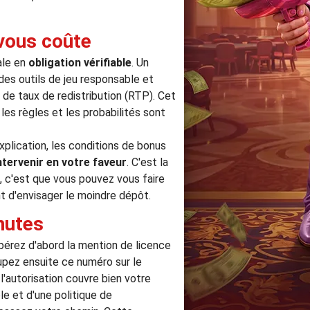
 vous coûte
ale en
obligation vérifiable
. Un
des outils de jeu responsable et
 de taux de redistribution (RTP). Cet
 les règles et les probabilités sont
xplication, les conditions de bonus
tervenir en votre faveur
. C'est la
, c'est que vous pouvez vous faire
t d'envisager le moindre dépôt.
nutes
pérez d'abord la mention de licence
upez ensuite ce numéro sur le
l'autorisation couvre bien votre
le et d'une politique de