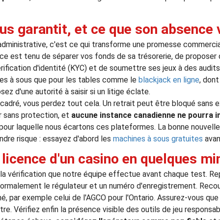
ous garantit, et ce que son absence
 administrative, c'est ce qui transforme une promesse commerci
ce est tenu de séparer vos fonds de sa trésorerie, de proposer 
rification d'identité (KYC) et de soumettre ses jeux à des audits
ines à sous que pour les tables comme le
blackjack en ligne
, dont
ez d'une autorité à saisir si un litige éclate.
adré, vous perdez tout cela. Un retrait peut être bloqué sans e
r sans protection, et
aucune instance canadienne ne pourra in
 pour laquelle nous écartons ces plateformes. La bonne nouvelle
indre risque : essayez d'abord les
machines à sous gratuites
avan
 licence d'un casino en quelques mi
 vérification que notre équipe effectue avant chaque test. Re
e normalement le régulateur et un numéro d'enregistrement. Reco
né, par exemple celui de l'AGCO pour l'Ontario. Assurez-vous que 
re. Vérifiez enfin la présence visible des outils de jeu responsab