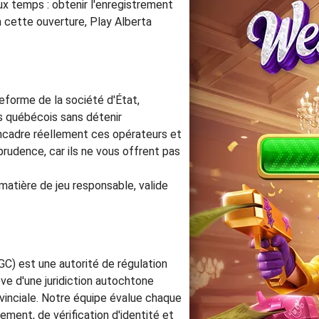
ux temps : obtenir l'enregistrement
 cette ouverture, Play Alberta
teforme de la société d'État,
s québécois sans détenir
ncadre réellement ces opérateurs et
rudence, car ils ne vous offrent pas
n matière de jeu responsable, valide
GC) est une autorité de régulation
ève d'une juridiction autochtone
vinciale. Notre équipe évalue chaque
iement, de vérification d'identité et