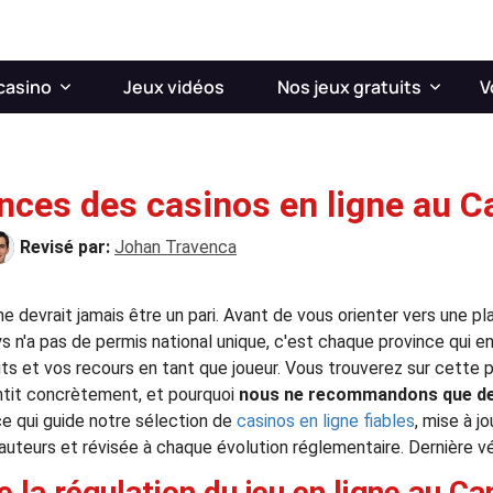
casino
Jeux vidéos
Nos jeux gratuits
V
ences des casinos en ligne au
Revisé par
:
Johan Travenca
ne devrait jamais être un pari. Avant de vous orienter vers une p
ys n'a pas de permis national unique, c'est chaque province qui enc
ts et vos recours en tant que joueur. Vous trouverez sur cette 
ntit concrètement, et pourquoi
nous ne recommandons que de
e qui guide notre sélection de
casinos en ligne fiables
, mise à jo
uteurs et révisée à chaque évolution réglementaire. Dernière véri
la régulation du jeu en ligne au C