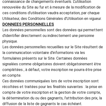
connaissance de changements éventuels. L'utilisation
asino
Jeux de casino
Jeux vidéos
Nos jeux gr
renouvelée du Site au fur et à mesure de la modification de
ces conditions d'utilisation vaudra acceptation, par chaque
Utilisateur, des Conditions Générales d’Utilisation en vigueur.
ues de casino
DONNEES PERSONNELLES
Les données personnelles sont des données qui permettent
rion Casino
d’identifier directement ou indirectement une personne
ky7 Even Casino
physique.
Les données personnelles recueillies sur le Site résultent de
xander Casino
la communication volontaire d'informations via les
 Set Spin Casino
formulaires présents sur le Site. Certaines données
signalées comme obligatoires doivent obligatoirement être
cer Casino
complétées ; à défaut, votre inscription ne pourra être prise
en compte.
 Bonus Casino
Ces données communiquées lors de votre inscription sont
récoltées et traitées pour les finalités suivantes : la prise en
compte de votre inscription et la gestion de votre compte,
la détermination du ou des gagnants, l’attribution des prix, la
ssement par méthode de paiement
diffusion de la liste de gagnants le cas échéant.