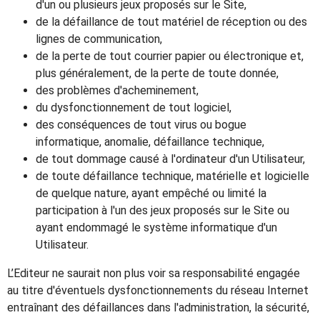
d'un ou plusieurs jeux proposés sur le Site,
de la défaillance de tout matériel de réception ou des
lignes de communication,
de la perte de tout courrier papier ou électronique et,
plus généralement, de la perte de toute donnée,
des problèmes d'acheminement,
du dysfonctionnement de tout logiciel,
des conséquences de tout virus ou bogue
informatique, anomalie, défaillance technique,
de tout dommage causé à l'ordinateur d'un Utilisateur,
de toute défaillance technique, matérielle et logicielle
de quelque nature, ayant empêché ou limité la
participation à l'un des jeux proposés sur le Site ou
ayant endommagé le système informatique d'un
Utilisateur.
L’Editeur ne saurait non plus voir sa responsabilité engagée
au titre d'éventuels dysfonctionnements du réseau Internet
entraînant des défaillances dans l'administration, la sécurité,