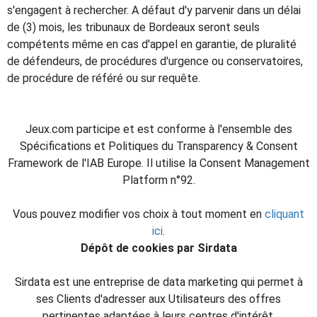
s'engagent à rechercher. A défaut d'y parvenir dans un délai
de (3) mois, les tribunaux de Bordeaux seront seuls
compétents même en cas d'appel en garantie, de pluralité
de défendeurs, de procédures d'urgence ou conservatoires,
de procédure de référé ou sur requête.
Jeux.com participe et est conforme à l'ensemble des
Spécifications et Politiques du Transparency & Consent
Framework de l'IAB Europe. Il utilise la Consent Management
Platform n°92.
Vous pouvez modifier vos choix à tout moment en
cliquant
ici
.
Dépôt de cookies par Sirdata
Sirdata est une entreprise de data marketing qui permet à
ses Clients d'adresser aux Utilisateurs des offres
pertinentes adaptées à leurs centres d'intérêt.