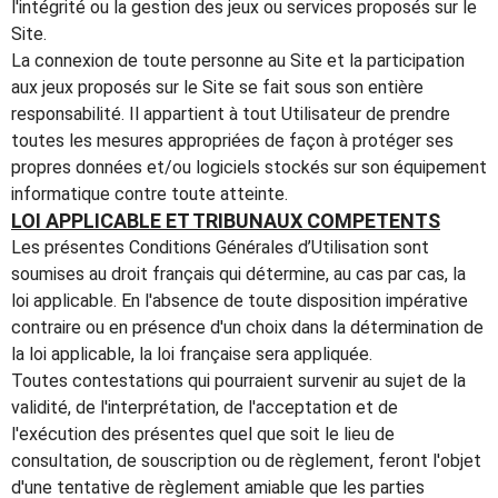
l'intégrité ou la gestion des jeux ou services proposés sur le
Site.
La connexion de toute personne au Site et la participation
aux jeux proposés sur le Site se fait sous son entière
responsabilité. Il appartient à tout Utilisateur de prendre
toutes les mesures appropriées de façon à protéger ses
propres données et/ou logiciels stockés sur son équipement
informatique contre toute atteinte.
LOI APPLICABLE ET TRIBUNAUX COMPETENTS
Les présentes Conditions Générales d’Utilisation sont
soumises au droit français qui détermine, au cas par cas, la
loi applicable. En l'absence de toute disposition impérative
contraire ou en présence d'un choix dans la détermination de
la loi applicable, la loi française sera appliquée.
Toutes contestations qui pourraient survenir au sujet de la
validité, de l'interprétation, de l'acceptation et de
l'exécution des présentes quel que soit le lieu de
consultation, de souscription ou de règlement, feront l'objet
d'une tentative de règlement amiable que les parties