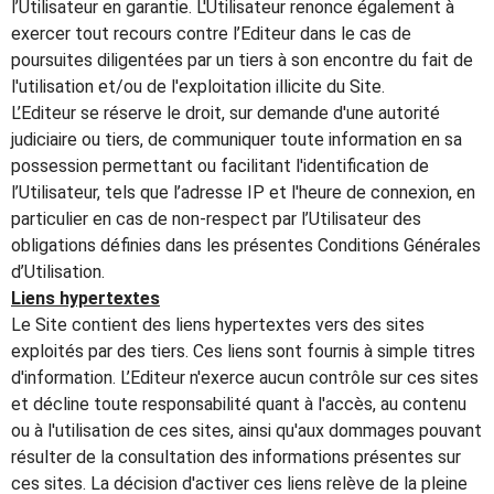
l’Utilisateur en garantie. L'Utilisateur renonce également à
exercer tout recours contre l’Editeur dans le cas de
poursuites diligentées par un tiers à son encontre du fait de
l'utilisation et/ou de l'exploitation illicite du Site.
L’Editeur se réserve le droit, sur demande d'une autorité
judiciaire ou tiers, de communiquer toute information en sa
possession permettant ou facilitant l'identification de
l’Utilisateur, tels que l’adresse IP et l'heure de connexion, en
particulier en cas de non-respect par l’Utilisateur des
obligations définies dans les présentes Conditions Générales
d’Utilisation.
Liens hypertextes
Le Site contient des liens hypertextes vers des sites
exploités par des tiers. Ces liens sont fournis à simple titres
d'information. L’Editeur n'exerce aucun contrôle sur ces sites
et décline toute responsabilité quant à l'accès, au contenu
ou à l'utilisation de ces sites, ainsi qu'aux dommages pouvant
résulter de la consultation des informations présentes sur
ces sites. La décision d'activer ces liens relève de la pleine