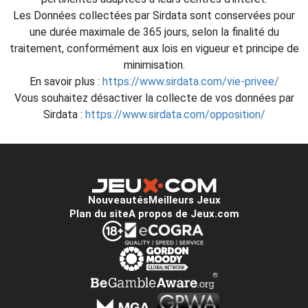
Les Données collectées par Sirdata sont conservées pour
une durée maximale de 365 jours, selon la finalité du
traitement, conformément aux lois en vigueur et principe de
minimisation.
En savoir plus :
https://www.sirdata.com/vie-privee/
Vous souhaitez désactiver la collecte de vos données par
Sirdata :
https://www.sirdata.com/opposition/
Nouveautés
Meilleurs Jeux
Plan du site
A propos de Jeux.com