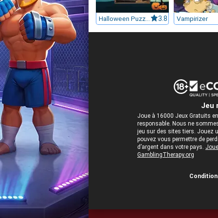
Halloween Puzzle
3.8
Vampirizer
Jeu 
Joue à 16000 Jeux Gratuits en
responsable. Nous ne sommes 
jeu sur des sites tiers. Jou
pouvez vous permettre de perdre
d’argent dans votre pays.
Joue
GamblingTherapy.org
Conditions