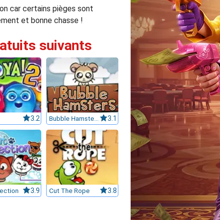
ion car certains pièges sont
nnement et bonne chasse !
ratuits suivants
3.2
Bubble Hamsters
3.1
ection
3.9
Cut The Rope
3.8