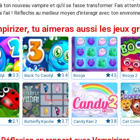
'à ton nouveau vampire et qu'il se fasse transformer. Fais attent
l'ail ! Réflechis au meilleur moyen d'interagir avec ton enviro
pirizer, tu aimeras aussi les jeux g
Back To Candyland 2
3.3
Back To Candyland Episode 3
3.4
Booya
4.5
Booya 2
2.1
Butterfly Kyodai
3.7
Candy Rain 2
3.8
Cat Conn