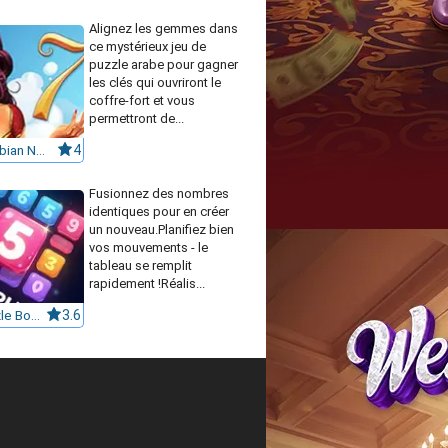
Alignez les gemmes dans
ce mystérieux jeu de
puzzle arabe pour gagner
les clés qui ouvriront le
coffre-fort et vous
permettront de...
1001 Arabian Nights 7
4
Fusionnez des nombres
identiques pour en créer
un nouveau.Planifiez bien
vos mouvements - le
tableau se remplit
rapidement !Réalis...
The Puzzle Box Challenge
3.6