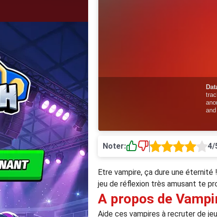
Noter:
4/
Etre vampire, ça dure une éternité 
jeu de réflexion très amusant te p
A propos de Vampir
Aide ces vampires à recruter de je