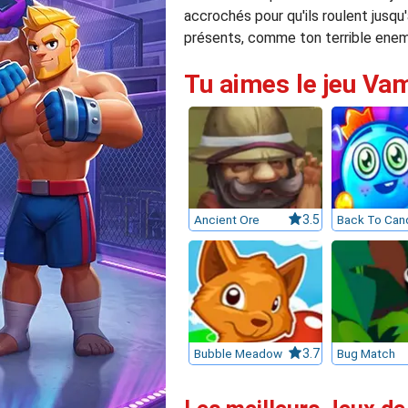
accrochés pour qu'ils roulent jusqu
présents, comme ton terrible enemi 
Tu aimes le jeu Vam
Ancient Ore
3.5
Bubble Meadow
3.7
Bug Match