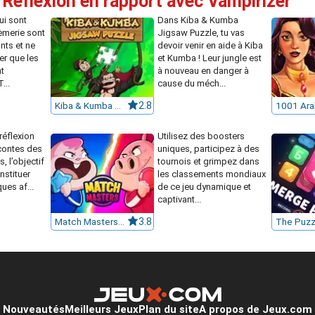
 Réflexion en rapport avec Vampirizer
ui sont
Dans Kiba & Kumba
rèmerie sont
Jigsaw Puzzle, tu vas
nts et ne
devoir venir en aide à Kiba
r que les
et Kumba ! Leur jungle est
nt
à nouveau en danger à
...
cause du méch...
Kiba & Kumba Jigsaw Puzzle
2.8
réflexion
Utilisez des boosters
 contes des
uniques, participez à des
s, l’objectif
tournois et grimpez dans
nstituer
les classements mondiaux
ques af...
de ce jeu dynamique et
captivant...
Match Masters 2025
3.8
Nouveautés
Meilleurs Jeux
Plan du site
A propos de Jeux.com