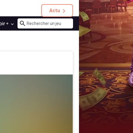
Actu
oir +