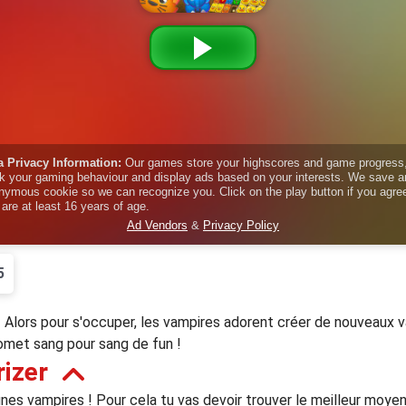
5
! Alors pour s'occuper, les vampires adorent créer de nouveaux va
romet sang pour sang de fun !
izer
unes vampires ! Pour cela tu vas devoir trouver le meilleur moye