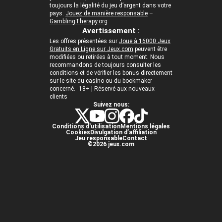
toujours la légalité du jeu d’argent dans votre
asino
Jeux de casino
Jeux vidéos
Nos jeux gr
pays.
Jouez de manière responsable
–
GamblingTherapy.org
Avertissement :
ues de casino
Les offres présentées sur
Joue à 16000 Jeux
Gratuits en Ligne sur Jeux.com
peuvent être
modifiées ou retirées à tout moment. Nous
rion Casino
recommandons de toujours consulter les
conditions et de vérifier les bonus directement
sur le site du casino ou du bookmaker
ky7 Even Casino
concerné. 18+ | Réservé aux nouveaux
clients
xander Casino
Suivez nous:
 Set Spin Casino
Conditions d'utilisation
Mentions légales
Cookies
Divulgation d’affiliation
cer Casino
Jeu responsable
Contact
©2026 jeux.com
 Bonus Casino
ssement par méthode de paiement