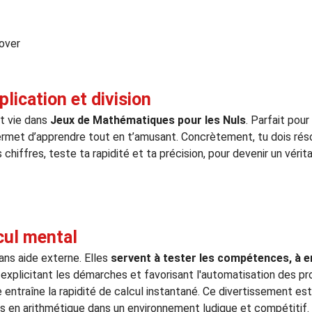
cover
lication et division
nt vie dans
Jeux de Mathématiques pour les Nuls
. Parfait pour
 permet d’apprendre tout en t’amusant. Concrètement, tu dois ré
 chiffres, teste ta rapidité et ta précision, pour devenir un vérit
cul mental
ans aide externe. Elles
servent à tester les compétences, à e
explicitant les démarches et favorisant l'automatisation des p
entraîne la rapidité de calcul instantané. Ce divertissement est 
 en arithmétique dans un environnement ludique et compétitif. 