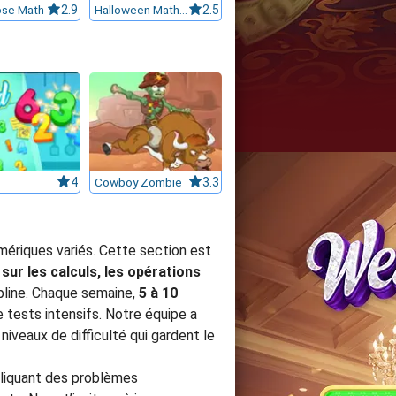
ose Math
2.9
Halloween Math Shot
2.5
4
Cowboy Zombie
3.3
ériques variés. Cette section est
 sur les calculs, les opérations
ipline. Chaque semaine,
5 à 10
 tests intensifs. Notre équipe a
veaux de difficulté qui gardent le
mpliquant des problèmes