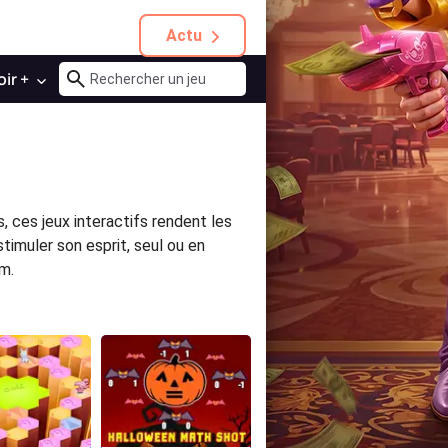
Actu
oir +
 ces jeux interactifs rendent les
timuler son esprit, seul ou en
om.