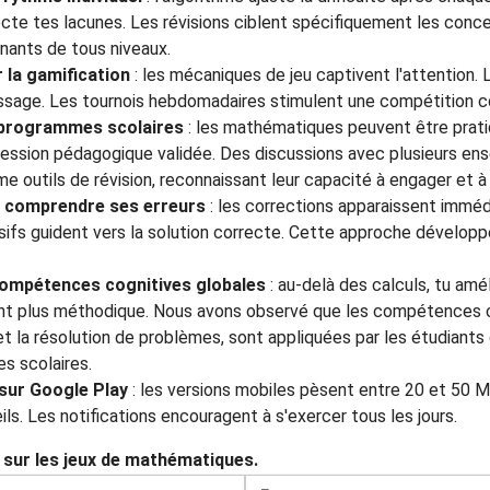
te tes lacunes. Les révisions ciblent spécifiquement les conce
enants de tous niveaux.
la gamification
: les mécaniques de jeu captivent l'attention.
issage. Les tournois hebdomadaires stimulent une compétition c
s programmes scolaires
: les mathématiques peuvent être pratiq
ession pédagogique validée. Des discussions avec plusieurs ense
e outils de révision, reconnaissant leur capacité à engager et à
r comprendre ses erreurs
: les corrections apparaissent immé
ssifs guident vers la solution correcte. Cette approche dévelop
ompétences cognitives globales
: au-delà des calculs, tu amé
nt plus méthodique. Nous avons observé que les compétences co
t la résolution de problèmes, sont appliquées par les étudiants 
s scolaires.
s sur Google Play
: les versions mobiles pèsent entre 20 et 50 
ils. Les notifications encouragent à s'exercer tous les jours.
 sur les jeux de mathématiques.