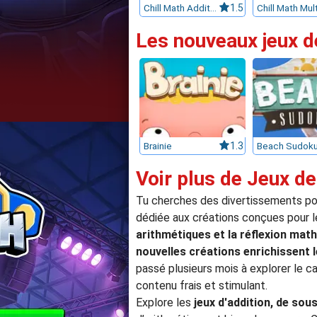
Chill Math Addition
1.5
Les nouveaux jeux 
Brainie
1.3
Beach Sudok
Voir plus de Jeux d
Tu cherches des divertissements pou
dédiée aux créations conçues pour l
arithmétiques et la réflexion ma
nouvelles créations enrichissent 
passé plusieurs mois à explorer le 
contenu frais et stimulant.
Explore les
jeux d'addition, de sous