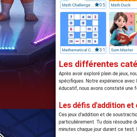
Math Challenge Online
0.5
Math Duck
Mathematical Crossword
3.1
Sum Master
Les différentes caté
Après avoir exploré plein de jeux, no
spécifiques. Notre expérience avec l
éducatif, nous avons constaté une fo
Les défis d'addition et
Ces jeux d’addition et de soustract
particulièrement. Tu dois résoudre de
minutes chaque jour durant ce test.