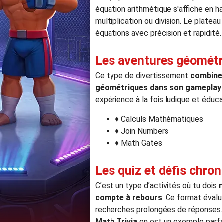
équation arithmétique s'affiche en ha
multiplication ou division. Le plateau
équations avec précision et rapidité.
Les aventures géométr
Ce type de divertissement
combine 
géométriques dans son gameplay
expérience à la fois ludique et éduca
♦️ Calculs Mathématiques
♦️ Join Numbers
♦️ Math Gates
Les quiz et défis chro
C’est un type d’activités où tu dois
compte à rebours
. Ce format évalu
recherches prolongées de réponses.
Math Trivia
en est un exemple parfai