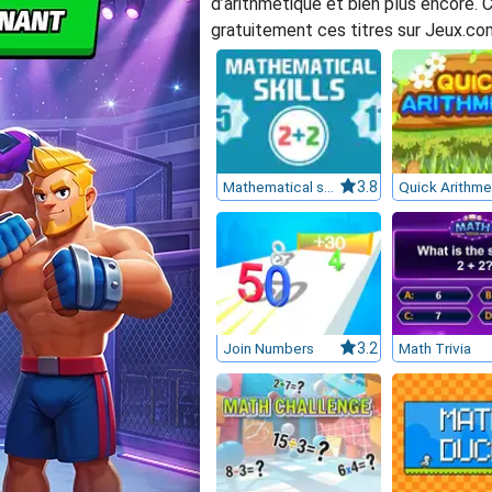
d’arithmétique et bien plus encore. 
gratuitement ces titres sur Jeux.co
Mathematical skills
3.8
Quick Arithme
Join Numbers
3.2
Math Trivia