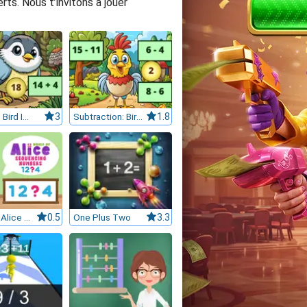
ts. Nous t’invitons à jouer
Addition: Bird Image Uncover
3
Subtraction: Bird Image Uncover
1.8
World of Alice Sequencing Numbers
0.5
One Plus Two
3.3