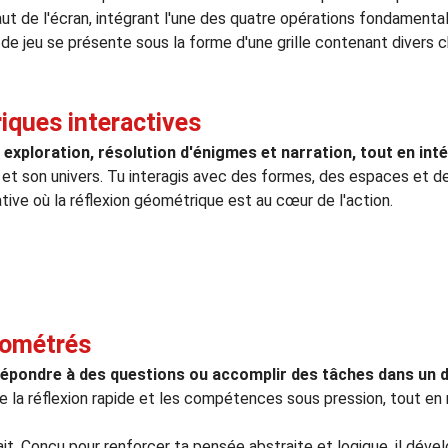
ut de l'écran, intégrant l'une des quatre opérations fondamentale
 de jeu se présente sous la forme d'une grille contenant divers ch
iques interactives
exploration, résolution d'énigmes et narration, tout en in
et son univers. Tu interagis avec des formes, des espaces et d
tive où la réflexion géométrique est au cœur de l'action.
nométrés
répondre à des questions ou accomplir des tâches dans un dé
e la réflexion rapide et les compétences sous pression, tout en r
t. Conçu pour renforcer ta pensée abstraite et logique, il déve