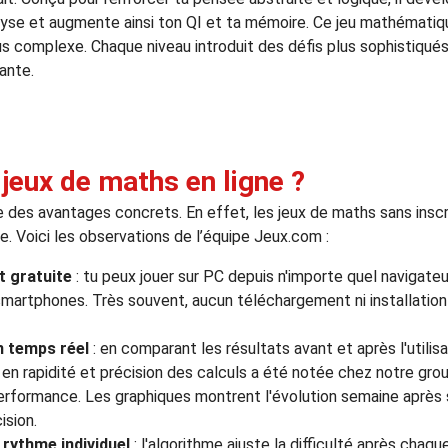
alyse et augmente ainsi ton QI et ta mémoire. Ce jeu mathématiq
plus complexe. Chaque niveau introduit des défis plus sophistiqués
ante.
 jeux de maths en ligne ?
 des avantages concrets. En effet, les jeux de maths sans insc
e. Voici les observations de l’équipe Jeux.com :
t gratuite
: tu peux jouer sur PC depuis n'importe quel navigate
martphones. Très souvent, aucun téléchargement ni installation 
 temps réel
: en comparant les résultats avant et après l'utilis
n rapidité et précision des calculs a été notée chez notre gro
erformance. Les graphiques montrent l'évolution semaine aprè
ision.
 rythme individuel
: l'algorithme ajuste la difficulté après chaq