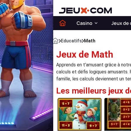
Casino
Jeux de 
Educatifs
Math
Jeux de Math
Apprends en t’amusant grâce à notre 
calculs et défis logiques amusants. P
famille, les calculs deviennent un te
Les meilleurs jeux 