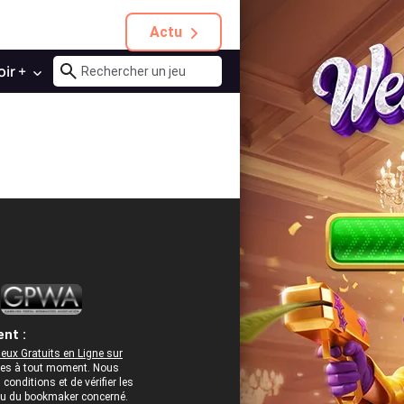
Actu
oir +
nt :
eux Gratuits en Ligne sur
rées à tout moment. Nous
onditions et de vérifier les
 ou du bookmaker concerné.