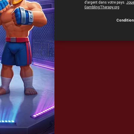
d’argent dans votre pays.
Joue
GamblingTherapy.org
Conditions