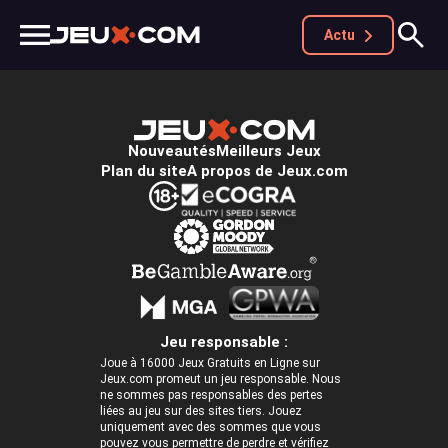
Actu
Educatifs
Labyrinthe
ux
Nouveautés
Meilleurs Jeux
Plan du site
A propos de Jeux.com
sino
x de casino
Jeux vidéos
Jeu responsable :
Joue à 16000 Jeux Gratuits en Ligne sur
Jeux.com promeut un jeu responsable. Nous
ne sommes pas responsables des pertes
 jeux gratuits
liées au jeu sur des sites tiers. Jouez
uniquement avec des sommes que vous
pouvez vous permettre de perdre et vérifiez