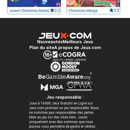
Jewel Christmas Mania
2.2
Christmas Merge
3.5
Nouveautés
Meilleurs Jeux
Plan du site
A propos de Jeux.com
Jeu responsable :
Joue à 16000 Jeux Gratuits en Ligne sur
Jeux.com promeut un jeu responsable. Nous
ne sommes pas responsables des pertes
liées au jeu sur des sites tiers. Jouez
uniquement avec des sommes que vous
pouvez vous permettre de perdre et vérifiez