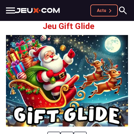
Actu
Noël
Gift Glide
Jeu Gift Glide
ux
sino
x de casino
Jeux vidéos
 jeux gratuits