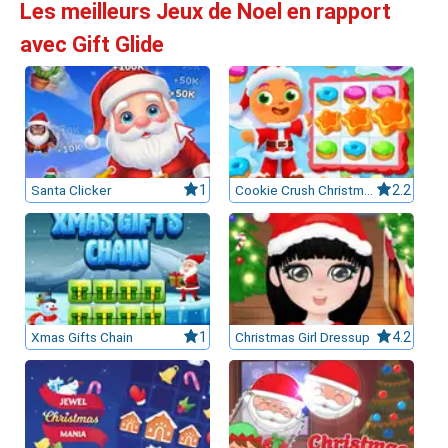
Les meilleurs Jeux de Noel en rapport
avec Gift Glide
Santa Clicker
1
Cookie Crush Christmas 2
2.2
Xmas Gifts Chain
1
Christmas Girl Dressup
4.2