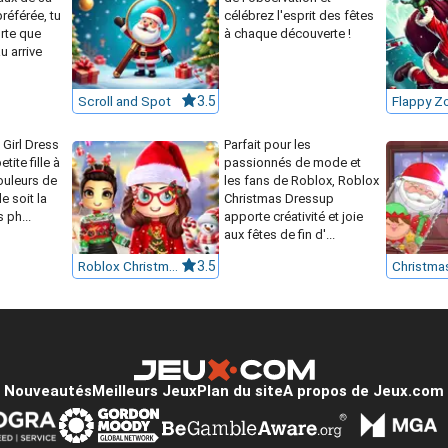
référée, tu
célébrez l'esprit des fêtes
orte que
à chaque découverte !
 arrive
Scroll and Spot
3.5
Girl Dress
Parfait pour les
tite fille à
passionnés de mode et
couleurs de
les fans de Roblox, Roblox
e soit la
Christmas Dressup
s ph...
apporte créativité et joie
aux fêtes de fin d'...
Roblox Christmas Dressup
3.5
Nouveautés
Meilleurs Jeux
Plan du site
A propos de Jeux.com