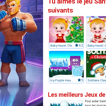
Tu aimes le jeu San
suivants
Baby Hazel: Christmas Time
4.2
Icy Purple Head 2
3
Les meilleurs Jeux de
Pour aider Sant
tous les morce