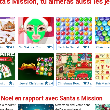
ta's Mission, tu aimeras aussi les je
Baby Hazel: Gingerbread House 7516
4.1
So Sakura: Christmas
5
Back to Santaland: Merry Christmas
3.3
Solitaire Classic Christmas
3
Jewel Christmas
3.4
Christmas Room Decoration
3.2
KrisMas 
 Noel en rapport avec Santa's Mission
a à récolter
Mettez au défi votre sens
aux de sa
de l'observation et