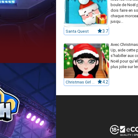
boule de Noël p
dois faire en s
chaque morceau
jusqu...
Santa Quest
3.7
Avec Christmas 
Up, aide cette pe
s'habiller aux 
Noël pour qu'ell
plus jolie sur le
Christmas Girl Dressup
4.2