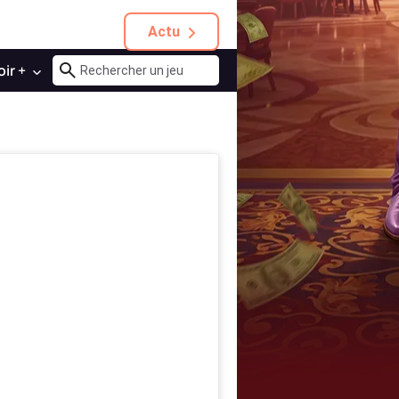
Actu
oir +