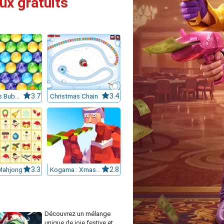
ux gratuits
Christmas Bubbles
3.7
Christmas Chain
3.4
Mahjong
3.3
Kogama : Xmas Parkour
2.8
Découvrez un mélange
unique de joie festive et