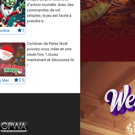
d'action mortelle. Avec des
commandes de vol
simples, le jeu est facile à
prendre e...
Flappy Zombie Santa Christmas Game
1
Combien de Pères Noël
pouvez-vous créer en une
seule fois ?Jouez
maintenant et découvrez-le
!
Christmas Merge
3.5