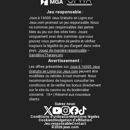
asino
Jeux de casino
Jeux vidéos
Nos jeux gr
Jeu responsable :
Joue à 16000 Jeux Gratuits en Ligne sur
Jeux.com promeut un jeu responsable. Nous
ues de casino
ne sommes pas responsables des pertes
liées au jeu sur des sites tiers. Jouez
uniquement avec des sommes que vous
rion Casino
pouvez vous permettre de perdre et vérifiez
toujours la légalité du jeu d’argent dans votre
ky7 Even Casino
pays.
Jouez de manière responsable
–
GamblingTherapy.org
xander Casino
Avertissement :
Les offres présentées sur
Joue à 16000 Jeux
 Set Spin Casino
Gratuits en Ligne sur Jeux.com
peuvent être
modifiées ou retirées à tout moment. Nous
cer Casino
recommandons de toujours consulter les
conditions et de vérifier les bonus directement
sur le site du casino ou du bookmaker
concerné. 18+ | Réservé aux nouveaux
 Bonus Casino
clients
Suivez nous:
Conditions d'utilisation
Mentions légales
Cookies
Divulgation d’affiliation
ssement par méthode de paiement
Jeu responsable
Contact
©2026 jeux.com