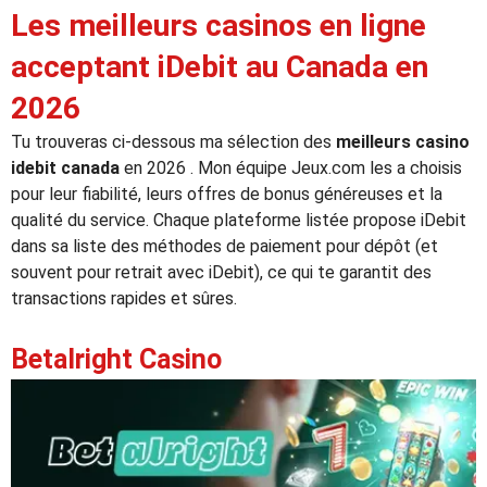
Les meilleurs casinos en ligne
acceptant iDebit au Canada en
2026
Tu trouveras ci-dessous ma sélection des
meilleurs casino
idebit canada
en 2026 . Mon équipe Jeux.com les a choisis
pour leur fiabilité, leurs offres de bonus généreuses et la
qualité du service. Chaque plateforme listée propose iDebit
dans sa liste des méthodes de paiement pour dépôt (et
souvent pour retrait avec iDebit), ce qui te garantit des
transactions rapides et sûres.
Betalright Casino