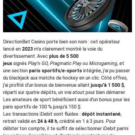
DirectionBet Casino porte bien son nom : cet opérateur
lancé en
2023
m'a clairement montré la voie du
divertissement. Avec
plus de 5 500
jeux
signés
Play'n GO, Pragmatic Play ou Microgaming
, et
une section
paris sportifs/e-sports
intégrée, j'ai pu passer
du blackjack aux matchs de hockey en un clic. Côté offres,
j'ai profité d'un bonus de bienvenue allant
jusqu'à 1 500 $
,
réparti sur quatre dépôts, un vrai atout pour bien démarrer.
Les amateurs de sport bénéficient aussi d'un bonus pour les
paris sportifs de 100 % jusqu'à 150 $.
Les transactions iDebit sont fluides :
dépôt instantané
,
retrait validé en
24 à 48 h
, crédité en 1 à 3 jours. Pour
débiter ton compte, il te suffit de sélectionner iDebit parmi