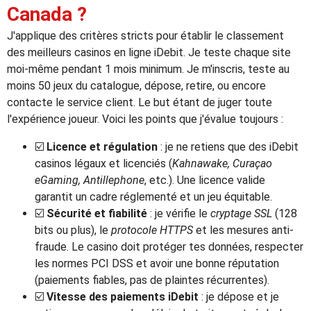
Canada ?
J'applique des critères stricts pour établir le classement
des meilleurs casinos en ligne iDebit. Je teste chaque site
moi-même pendant 1 mois minimum. Je m'inscris, teste au
moins 50 jeux du catalogue, dépose, retire, ou encore
contacte le service client. Le but étant de juger toute
l'expérience joueur. Voici les points que j'évalue toujours :
☑️
Licence et régulation
: je ne retiens que des iDebit
casinos légaux et licenciés (
Kahnawake, Curaçao
eGaming, Antillephone
, etc.). Une licence valide
garantit un cadre réglementé et un jeu équitable.
☑️
Sécurité et fiabilité
: je vérifie le
cryptage SSL
(128
bits ou plus), le
protocole HTTPS
et les mesures anti-
fraude. Le casino doit protéger tes données, respecter
les normes PCI DSS et avoir une bonne réputation
(paiements fiables, pas de plaintes récurrentes).
☑️
Vitesse des paiements iDebit
: je dépose et je