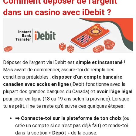
Comment déposer de l'argent
dans un casino avec iDebit ?
Déposer de l'argent via iDebit est
simple et instantané
!
Mais avant de commencer, assure-toi de remplir ces
conditions préalables :
disposer d'un compte bancaire
canadien avec accès en ligne
(iDebit fonctionne avec la
plupart des grandes banques du Canada) et
avoir l'âge légal
pour jouer en ligne (18 ou 19 ans selon la province). Lorsque
tu es prêt, il ne te reste qu'à suivre ces quelques étapes :
➡️
Connecte-toi sur la plateforme de ton choix
(ou
crée un compte si ce n'est pas déjà fait) et rends-toi
dans la section «
Dépôt
» de la caisse.