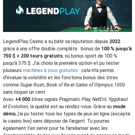
LegendPlay Casino a su bâtir sa réputation depuis
2022
grâce à une offre double complète : bonus de
100 % jusqu'à
750 $ + 200 tours gratuits
, ou bonus sport de 100 %
jusqu'à 375 $. J'ai choisi la première option et pu tester
plusieurs
machines à sous gratuites
: cela m'a permis
d'évaluer la volatilité et les fonctions bonus des titres
comme
Sugar Rush, Book of Ra et Gates of Olympus 1000
sans risquer un cent.
Avec
+4 000
titres signés
Pragmatic Play, NetEnt, Yggdrasil
et Evolution
, la qualité est au rendez-vous. Grâce au
mode
démo
, j'ai pu tester tous les types de jeux en ligne (excepté
le casino live) sans déposer de l'argent. Tu pourras
également t'en servir pour te familiariser avec les