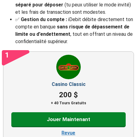
séparé pour déposer
(tu peux utiliser le mode invité)
et les frais de transaction sont modestes.
✅
Gestion du compte :
iDebit débite directement ton
compte en banque
sans risque de dépassement de
limite ou d'endettement
, tout en offrant un niveau de
confidentialité supérieur.
1
Casino Classic
200 $
+ 40 Tours Gratuits
Jouer Maintenant
Revue