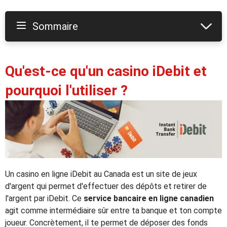
asino
Jeux de casino
Jeux vidéos
Nos jeux gr
Sommaire
ues de casino
rion Casino
Qu'est-ce qu'un casino iDebit et
ky7 Even Casino
pourquoi l'utiliser ?
xander Casino
 Set Spin Casino
cer Casino
 Bonus Casino
Un casino en ligne iDebit au Canada est un site de jeux
d'argent qui permet d'effectuer des dépôts et retirer de
l'argent par iDebit. Ce
service bancaire en ligne canadien
agit comme intermédiaire sûr entre ta banque et ton compte
ssement par méthode de paiement
joueur. Concrètement, il te permet de déposer des fonds