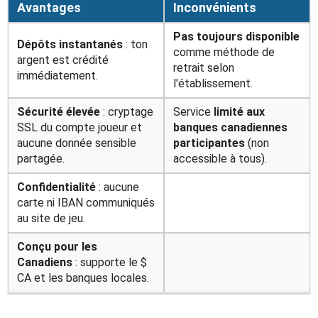
Avantages
Inconvénients
Pas toujours disponible
Dépôts instantanés
: ton
comme méthode de
argent est crédité
retrait selon
immédiatement.
l'établissement.
Sécurité élevée
: cryptage
Service
limité aux
SSL du compte joueur et
banques canadiennes
aucune donnée sensible
participantes
(non
partagée.
accessible à tous).
Confidentialité
: aucune
carte ni IBAN communiqués
au site de jeu.
Conçu pour les
Canadiens
: supporte le $
CA et les banques locales.