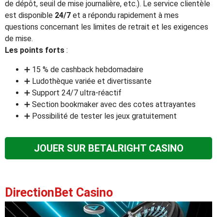
de dépôt, seuil de mise journalière, etc.). Le service clientèle
est disponible
24/7
et a répondu rapidement à mes
questions concernant les limites de retrait et les exigences
de mise.
Les points forts
:
➕ 15 % de cashback hebdomadaire
➕ Ludothèque variée et divertissante
➕ Support 24/7 ultra-réactif
➕ Section bookmaker avec des cotes attrayantes
➕ Possibilité de tester les jeux gratuitement
JOUER SUR BETALRIGHT CASINO
DirectionBet Casino