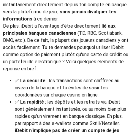
instantanément directement depuis ton compte en banque
vers la plateforme de jeux,
sans jamais divulguer tes
leurs casinos par licences et Certifications
informations
à ce dernier.
De plus, iDebit a l'avantage d'être directement
lié aux
principales banques canadiennes
(TD, RBC, Scotiabank,
ssement casinos au Canada
BMO, etc.). De ce fait, la plupart des joueurs canadiens y ont
accès facilement. Tu te demandes pourquoi utiliser iDebit
comme option de paiement plutôt qu'une carte de crédit ou
un portefeuille électronique ? Voici quelques élements de
réponse en bref :
✅
La sécurité
: les transactions sont chiffrées au
niveau de la banque et tu évites de saisir tes
coordonnées sur chaque casino en ligne.
✅
La rapidité
: les dépôts et les retraits via iDebit
sont généralement instantanés, ou au moins bien plus
rapides qu'un virement en banque classique. En plus,
par rapport à des e-wallets comme Skrill/Neteller,
iDebit n'implique pas de créer un compte de jeu