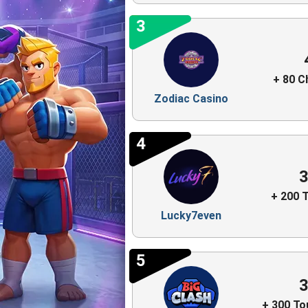
3
+ 80 C
Zodiac Casino
4
3
+ 200 
Lucky7even
5
3
+ 300 To