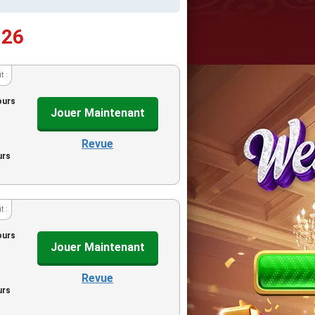
026
t :
ours
Jouer Maintenant
Revue
urs
t :
ours
Jouer Maintenant
Revue
urs