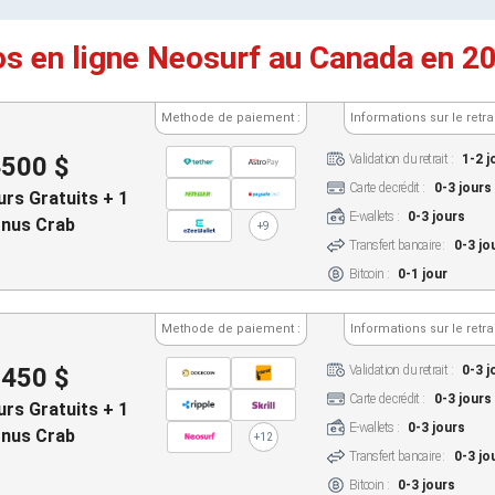
os en ligne Neosurf au Canada en 2
Methode de paiement :
Informations sur le retrai
500 $
Validation du retrait :
1-2 j
Carte de crédit :
0-3 jours
urs Gratuits + 1
E-wallets :
0-3 jours
nus Crab
+9
Transfert bancaire :
0-3 jo
Bitcoin :
0-1 jour
Methode de paiement :
Informations sur le retrai
450 $
Validation du retrait :
0-3 j
Carte de crédit :
0-3 jours
urs Gratuits + 1
E-wallets :
0-3 jours
nus Crab
+12
Transfert bancaire :
0-3 jo
Bitcoin :
0-3 jours