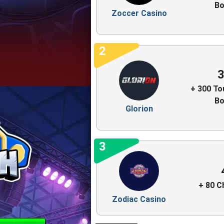
Bo
Zoccer Casino
2
3
+ 300 To
Bo
Glorion
3
+ 80 C
Zodiac Casino