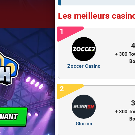
Les meilleurs casin
1
4
+ 300 To
Bo
Zoccer Casino
2
3
+ 300 To
Bo
Glorion