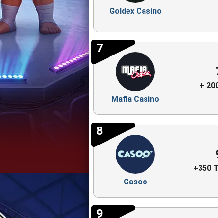
Goldex Casino
7
+ 20
Mafia Casino
8
+350 T
Casoo
9