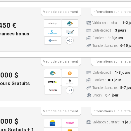
Methode de paiement :
Informations sur le retrai
Validation du retrait :
1-2 j
450 €
Carte de crédit :
3 jours
hances bonus
E-wallets :
1-3 jours
+26
Transfert bancaire :
6-10 j
Methode de paiement :
Informations sur le retrai
Carte de crédit :
1-3 jours
000 $
E-wallets :
0-1 jour
Tours Gratuits
Transfert bancaire :
5-7 jo
+21
Bitcoin :
0-1 jour
Methode de paiement :
Informations sur le retrai
000 $
Validation du retrait :
1 jou
urs Gratuits + 1