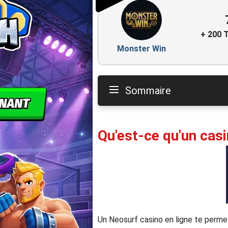
+ 200 
Monster Win
Sommaire
Qu'est-ce qu'un cas
Un Neosurf casino en ligne te perm