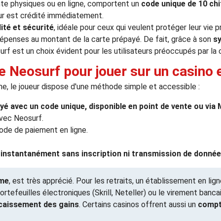
ente physiques ou en ligne, comportent un
code unique de 10 chi
eur est crédité immédiatement.
ité et sécurité
, idéale pour ceux qui veulent protéger leur vie p
s dépenses au montant de la carte prépayé. De fait, grâce à son
s
urf est un choix évident pour les utilisateurs préoccupés par la 
Neosurf pour jouer sur un casino e
gne, le joueur dispose d'une méthode simple et accessible :
yé avec un code unique, disponible en point de vente ou via
vec Neosurf.
de de paiement en ligne.
e instantanément sans inscription ni transmission de donné
yme
, est très apprécié. Pour les retraits, un établissement en li
efeuilles électroniques (Skrill, Neteller) ou le virement bancai
ncaissement des gains
. Certains casinos offrent aussi un
compt