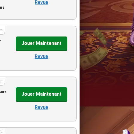
Revue
urs
t :
r
Jouer Maintenant
Revue
t :
ours
Jouer Maintenant
Revue
t :