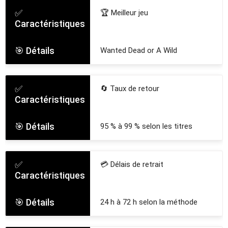
✅
🏆 Meilleur jeu
Caractéristiques
🎯 Détails
Wanted Dead or A Wild
✅
🔄️ Taux de retour
Caractéristiques
🎯 Détails
95 % à 99 % selon les titres
✅
💳 Délais de retrait
Caractéristiques
🎯 Détails
24 h à 72 h selon la méthode