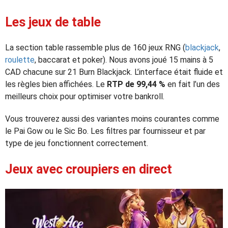
Les jeux de table
La section table rassemble plus de 160 jeux RNG (
blackjack
,
roulette
, baccarat et poker). Nous avons joué 15 mains à 5
CAD chacune sur 21 Burn Blackjack. L’interface était fluide et
les règles bien affichées. Le
RTP de 99,44 %
en fait l’un des
meilleurs choix pour optimiser votre bankroll.
Vous trouverez aussi des variantes moins courantes comme
le Pai Gow ou le Sic Bo. Les filtres par fournisseur et par
type de jeu fonctionnent correctement.
Jeux avec croupiers en direct