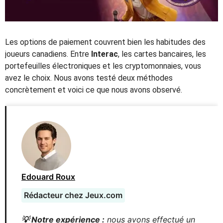
Les options de paiement couvrent bien les habitudes des
joueurs canadiens. Entre
Interac
, les cartes bancaires, les
portefeuilles électroniques et les cryptomonnaies, vous
avez le choix. Nous avons testé deux méthodes
concrètement et voici ce que nous avons observé.
Edouard Roux
Rédacteur chez Jeux.com
💡 Notre expérience :
nous avons effectué un