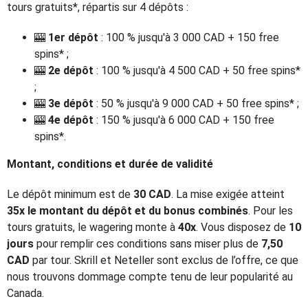
tours gratuits*, répartis sur 4 dépôts :
🎰
1er dépôt
: 100 % jusqu'à 3 000 CAD + 150 free
spins* ;
🎰
2e dépôt
: 100 % jusqu'à 4 500 CAD + 50 free spins*
;
🎰
3e dépôt
: 50 % jusqu'à 9 000 CAD + 50 free spins* ;
🎰
4e dépôt
: 150 % jusqu'à 6 000 CAD + 150 free
spins*.
Montant, conditions et durée de validité
Le dépôt minimum est de
30 CAD
. La mise exigée atteint
35x le montant du dépôt et du bonus combinés
. Pour les
tours gratuits, le wagering monte à
40x
. Vous disposez de
10
jours
pour remplir ces conditions sans miser plus de
7,50
CAD
par tour. Skrill et Neteller sont exclus de l’offre, ce que
nous trouvons dommage compte tenu de leur popularité au
Canada.