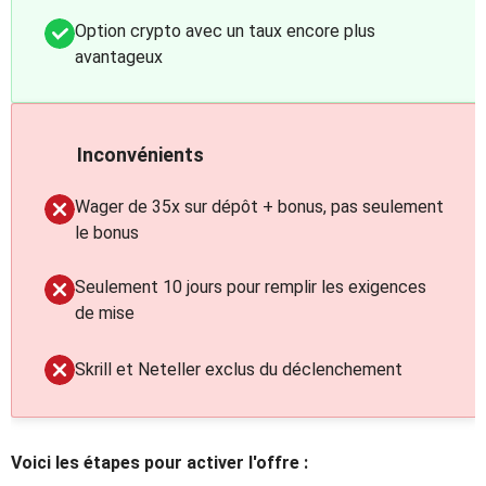
Option crypto avec un taux encore plus
avantageux
Inconvénients
Wager de 35x sur dépôt + bonus, pas seulement
le bonus
Seulement 10 jours pour remplir les exigences
de mise
Skrill et Neteller exclus du déclenchement
Voici les étapes pour activer l'offre :