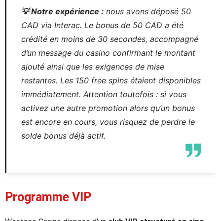
💡 Notre expérience :
nous avons déposé 50
CAD via Interac. Le bonus de 50 CAD a été
crédité en moins de 30 secondes, accompagné
d’un message du casino confirmant le montant
ajouté ainsi que les exigences de mise
restantes. Les 150 free spins étaient disponibles
immédiatement. Attention toutefois : si vous
activez une autre promotion alors qu’un bonus
est encore en cours, vous risquez de perdre le
solde bonus déjà actif.
Programme VIP