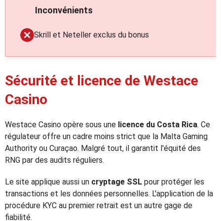
Inconvénients
Skrill et Neteller exclus du bonus
Sécurité et licence de Westace
Casino
Westace Casino opère sous une
licence du Costa Rica
. Ce
régulateur offre un cadre moins strict que la Malta Gaming
Authority ou Curaçao. Malgré tout, il garantit l'équité des
RNG par des audits réguliers.
Le site applique aussi un
cryptage SSL
pour protéger les
transactions et les données personnelles. L'application de la
procédure KYC au premier retrait est un autre gage de
fiabilité.