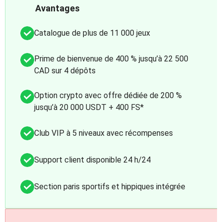
Avantages
Catalogue de plus de 11 000 jeux
Prime de bienvenue de 400 % jusqu’à 22 500
CAD sur 4 dépôts
Option crypto avec offre dédiée de 200 %
jusqu’à 20 000 USDT + 400 FS*
Club VIP à 5 niveaux avec récompenses
Support client disponible 24 h/24
Section paris sportifs et hippiques intégrée