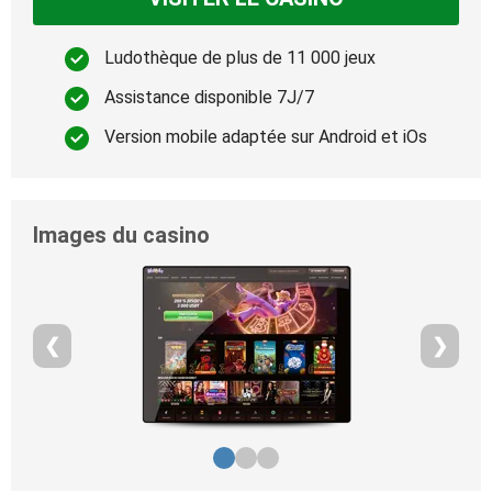
asino
Jeux de casino
Jeux vidéos
Nos jeux gr
Ludothèque de plus de 11 000 jeux
ues de casino
Assistance disponible 7J/7
Version mobile adaptée sur Android et iOs
rion Casino
ky7 Even Casino
xander Casino
Images du casino
 Set Spin Casino
cer Casino
❮
❯
 Bonus Casino
ssement par méthode de paiement