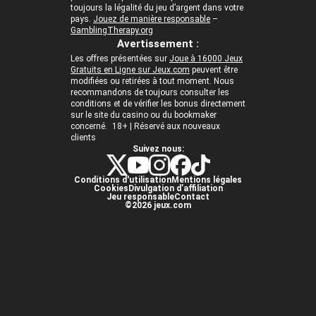
toujours la légalité du jeu d’argent dans votre
asino
Jeux de casino
Jeux vidéos
Nos jeux gr
pays.
Jouez de manière responsable
–
GamblingTherapy.org
Avertissement :
ues de casino
Les offres présentées sur
Joue à 16000 Jeux
Gratuits en Ligne sur Jeux.com
peuvent être
modifiées ou retirées à tout moment. Nous
rion Casino
recommandons de toujours consulter les
conditions et de vérifier les bonus directement
sur le site du casino ou du bookmaker
ky7 Even Casino
concerné. 18+ | Réservé aux nouveaux
clients
xander Casino
Suivez nous:
 Set Spin Casino
Conditions d'utilisation
Mentions légales
Cookies
Divulgation d’affiliation
cer Casino
Jeu responsable
Contact
©2026 jeux.com
 Bonus Casino
ssement par méthode de paiement