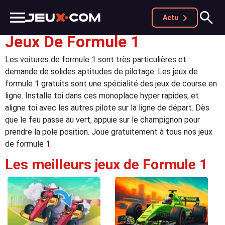
Actu
Course
Voiture
Formule 1
Jeux De Formule 1
ux
Les voitures de formule 1 sont très particulières et
demande de solides aptitudes de pilotage. Les jeux de
formule 1 gratuits sont une spécialité des jeux de course en
sino
ligne. Installe toi dans ces monoplace hyper rapides, et
aligne toi avec les autres pilote sur la ligne de départ. Dès
que le feu passe au vert, appuie sur le champignon pour
x de casino
prendre la pole position. Joue gratuitement à tous nos jeux
de formule 1.
Les meilleurs jeux de Formule 1
Jeux vidéos
 jeux gratuits