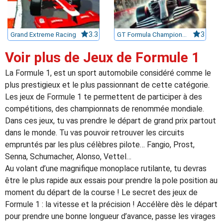
leurs casinos par licences et Certifications
Grand Extreme Racing
3.3
GT Formula Championship
3
Voir plus de Jeux de Formule 1
ssement casinos au Canada
La Formule 1, est un sport automobile considéré comme le
plus prestigieux et le plus passionnant de cette catégorie.
Les jeux de Formule 1 te permettent de participer à des
compétitions, des championnats de renommée mondiale.
Dans ces jeux, tu vas prendre le départ de grand prix partout
dans le monde. Tu vas pouvoir retrouver les circuits
empruntés par les plus célèbres pilote… Fangio, Prost,
Senna, Schumacher, Alonso, Vettel…
Au volant d’une magnifique monoplace rutilante, tu devras
être le plus rapide aux essais pour prendre la pole position au
moment du départ de la course ! Le secret des jeux de
Formule 1 : la vitesse et la précision ! Accélère dès le départ
pour prendre une bonne longueur d’avance, passe les virages