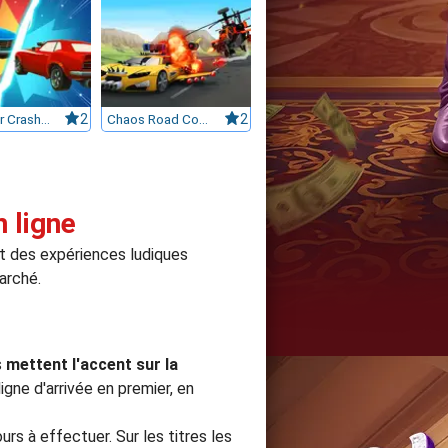
Mega Car Crash Simulator
2
Chaos Road Combat Car Racing
2
n ligne
t des expériences ludiques
arché.
s
mettent l'accent sur la
ligne d'arrivée en premier, en
urs à effectuer. Sur les titres les