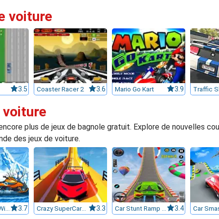
e voiture
3.5
Coaster Racer 2
3.6
Mario Go Kart
3.9
Traffic 
 voiture
ncore plus de jeux de bagnole gratuit. Explore de nouvelles cour
de des jeux de voiture.
Car Eats Car : Winter Adventure
3.7
Crazy SuperCars Stunt 2022
3.3
Car Stunt Ramp Challenge
3.4
Car Sma