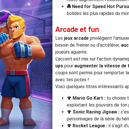
🚔
Need for Speed Hot Pursu
bolides les plus rapides du mo
Arcade et fun
Les
jeux arcade
privilégient l'amus
besoin de freiner ou d’accélérer,
auc
joueurs aguerris.
L'accent est mis sur l'action dynam
ups
pour
augmenter la vitesse de 
coups sont permis pour remporter la v
avec tes potes !
Voici quelques titres intéressants a
🍄
Mario Go Kart :
tu choisis 
exploitant les pouvoirs de ton 
🍄 Sonic Racing
Jigsaw :
c’es
personnages de la série du héri
🍄
Rocket League :
il s’agit d