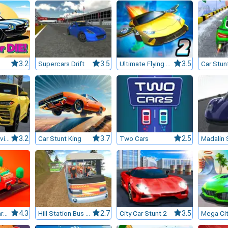
3.2
Supercars Drift
3.5
Ultimate Flying Car 2
3.5
Car Stun
Super SUV Driving
3.2
Car Stunt King
3.7
Two Cars
2.5
Food Truck Baron
4.3
Hill Station Bus Simulator
2.7
City Car Stunt 2
3.5