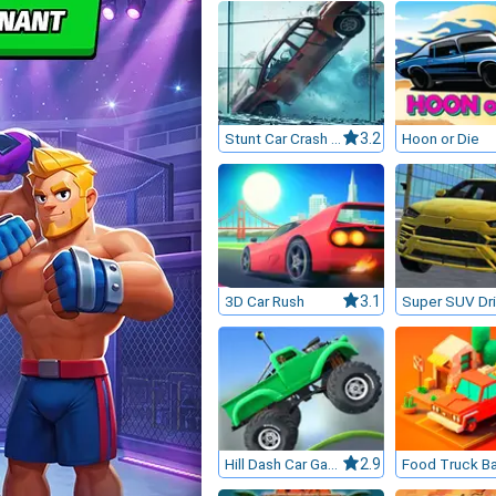
Stunt Car Crash Glass
3.2
Hoon or Die
3D Car Rush
3.1
Hill Dash Car Game
2.9