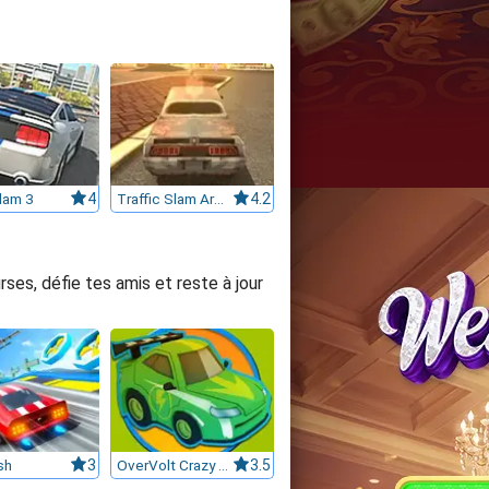
Slam 3
4
Traffic Slam Arena
4.2
ses, défie tes amis et reste à jour
sh
3
OverVolt Crazy Slot Cars
3.5