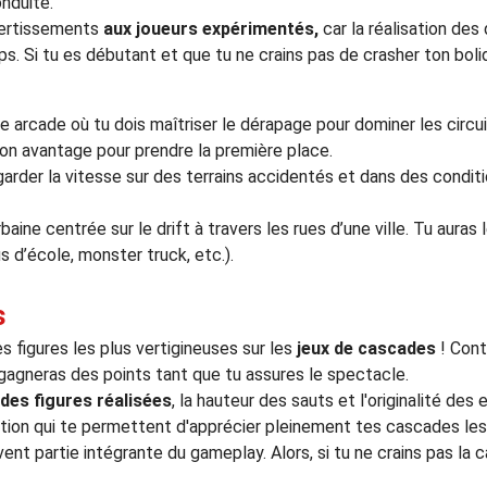
nduite.
ertissements
aux joueurs expérimentés,
car la réalisation des 
Si tu es débutant et que tu ne crains pas de crasher ton bolid
e arcade où tu dois maîtriser le dérapage pour dominer les circui
ton avantage pour prendre la première place.
garder la vitesse sur des terrains accidentés et dans des conditi
baine centrée sur le drift à travers les rues d’une ville. Tu auras
s d’école, monster truck, etc.).
s
s figures les plus vertigineuses sur les
jeux de cascades
! Cont
gagneras des points tant que tu assures le spectacle.
des figures réalisées
, la hauteur des sauts et l'originalité des
on qui te permettent d'apprécier pleinement tes cascades les 
ent partie intégrante du gameplay. Alors, si tu ne crains pas la c