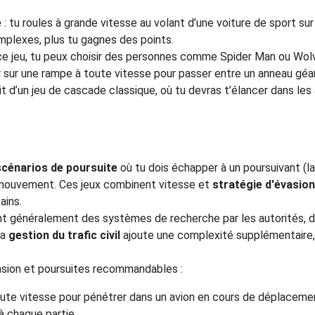
e
: tu roules à grande vitesse au volant d’une voiture de sport sur
omplexes, plus tu gagnes des points.
ce jeu, tu peux choisir des personnes comme Spider Man ou Wolve
er sur une rampe à toute vitesse pour passer entre un anneau géa
agit d’un jeu de cascade classique, où tu devras t’élancer dans le
scénarios de poursuite
où tu dois échapper à un poursuivant (la
n mouvement. Ces jeux combinent vitesse et
stratégie d'évasion
ains.
t généralement des systèmes de recherche par les autorités, de
La
gestion du trafic civil
ajoute une complexité supplémentaire,
vasion et poursuites recommandables :
toute vitesse pour pénétrer dans un avion en cours de déplaceme
à chaque partie.