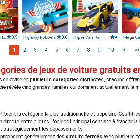
Car Eats Car 2 HTML5
3.5
Highway Robbers
3.8
Hyper Cars Ramp Crash
4
1
2
3
4
5
6
7
8
9
10
>
>>
gories de jeux de voiture gratuits e
ts se divise en
plusieurs catégories distinctes,
chacune offran
die révèle cinq grandes familles qui dominent actuellement le m
ituent la catégorie la plus traditionnelle et populaire. Ces titre
 directe entre pilotes. L'objectif principal consiste à franchir la 
ant stratégiquement les dépassements.
e proposent généralement des
circuits fermés
avec plusieurs to