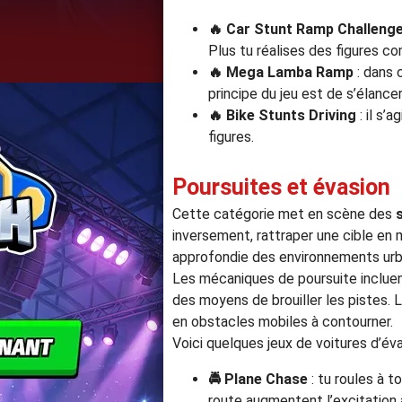
🔥
Car Stunt Ramp Challeng
Plus tu réalises des figures c
🔥
Mega Lamba Ramp
: dans 
principe du jeu est de s’élanc
🔥
Bike Stunts Driving
: il s’
figures.
Poursuites et évasion
Cette catégorie met en scène des
inversement, rattraper une cible e
approfondie des environnements urb
Les mécaniques de poursuite incluen
des moyens de brouiller les pistes. 
en obstacles mobiles à contourner.
Voici quelques jeux de voitures d’é
🚔
Plane Chase
: tu roules à 
route augmentent l’excitation 