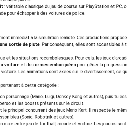
it
: véritable classique du jeu de course sur PlayStation et PC,
nde pour échapper à des voitures de police.
ement immédiat à la simulation réaliste. Ces productions propos
une sortie de piste
. Par conséquent, elles sont accessibles à
ique et les situations rocambolesques. Pour cela, les jeux d’ar
ta voiture
et des
armes embarquées
pour gêner la progression 
ictoire. Les animations sont axées sur le divertissement, ce qui
ppartenant à cette catégorie :
ton personnage (Mario, Luigi, Donkey Kong et autres), puis tu es
perso et les boosts présents sur le circuit.
t le principal concurrent des jeux Mario Kart. Il respecte le mêm
sson bleu (Sonic, Robotnik et autres).
’un mixe entre jeu de football, arcade et voiture. Les joueurs so