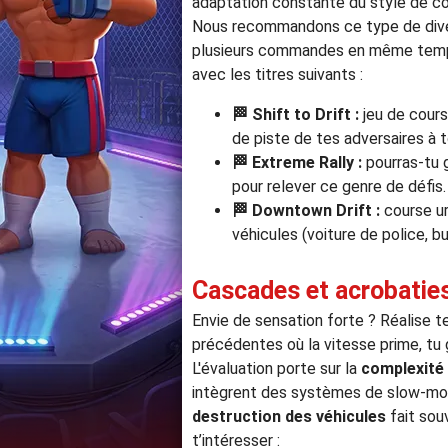
adaptation constante du style de co
Nous recommandons ce type de div
plusieurs commandes en même temps. 
avec les titres suivants :
🏁
Shift to Drift :
jeu de cours
de piste de tes adversaires à 
🏁
Extreme Rally :
pourras-tu 
pour relever ce genre de défis.
🏁
Downtown Drift :
course ur
véhicules (voiture de police, bu
Cascades et acrobatie
Envie de sensation forte ? Réalise te
précédentes où la vitesse prime, tu 
L'évaluation porte sur la
complexité 
intègrent des systèmes de slow-moti
destruction des véhicules
fait souv
t’intéresser :