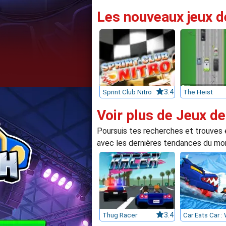
Les nouveaux jeux d
Sprint Club Nitro
3.4
The Heist
Voir plus de Jeux de
Poursuis tes recherches et trouves e
avec les dernières tendances du mon
Thug Racer
3.4