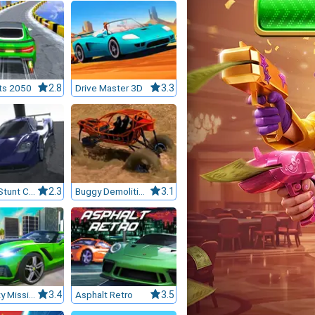
ts 2050
2.8
Drive Master 3D
3.3
Madalin Stunt Cars Pro
2.3
Buggy Demolition Derby 2022
3.1
Mega City Missions
3.4
Asphalt Retro
3.5