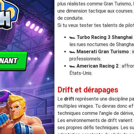
plus réalistes comme Gran Turismo, 
une dimension tactique aux courses.
de conduite.
Si tu veux tester tes talents de pilo
🏎️
Turbo Racing 3 Shanghai
les rues nocturnes de Shanghai
🏎️
Maserati Gran Turismo
: 
professionnels.
🏎️
American Racing 2
: affro
États-Unis.
Drift et dérapages
Le
drift
représente une discipline par
multiples virages. Tu devras donc ef
techniques comme l'angle de dérive, 
Les environnements de drift varient
ses propres défis techniques. Les 