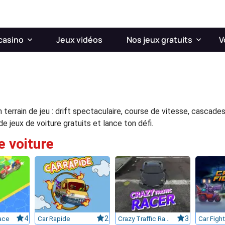
casino
Jeux vidéos
Nos jeux gratuits
V
n terrain de jeu : drift spectaculaire, course de vitesse, cascade
e jeux de voiture gratuits et lance ton défi.
e voiture
ace
4
Car Rapide
2
Crazy Traffic Racer
3
Car Figh