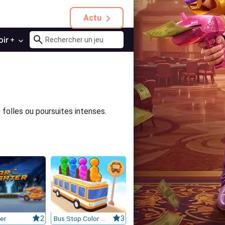
Actu
oir +
s folles ou poursuites intenses.
ter
2
Bus Stop Color Jam
3