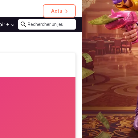
Actu
oir +